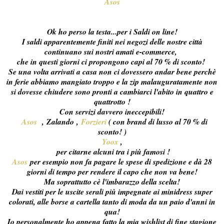
Asos
Ok ho perso la testa...per i Saldi on line!
I saldi apparentemente finiti nei negozi delle nostre città
continuano sui nostri amati e-commerce,
che in questi giorni ci propongono capi al 70 % di sconto!
Se una volta arrivati a casa non ci dovessero andar bene perchè
in ferie abbiamo mangiato troppo e la zip malauguratamente non
si dovesse chiudere sono pronti a cambiarci l'abito in quattro e
quattrotto !
Con servizi davvero ineccepibili!
Asos
,
Zalando ,
Forzieri
( con brand di lusso al 70 % di
sconto! )
Yoox
,
per citarne alcuni tra i più famosi !
Asos
per esempio non fa pagare le spese di spedizione e dà 28
giorni di tempo per rendere il capo che non va bene!
Ma soprattutto cè l'imbarazzo della scelta!
Dai vestiti per le uscite serali più impegnate ai minidress super
colorati, alle borse a cartella tanto di moda da un paio d'anni in
qua!
Io personalmente ho appena fatto la mia wishlist di fine stagione