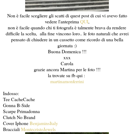
Non è facile scegliere gli scatti di quest post di cui vi avevo fatto
vedere l'anteprima
QUI
,
non è facile quando chi ti fotografa è talmente brava da rendere
difficile la scelta, alla fine vincono loro.. le foto naturali che avrei
pensato di chiudere in un cassetto come ricordo di una bella
giornata :)
Buona Domenica !!!
xxx
Carola
grazie ancora Martina per le foto !!!
la trovate su fb qui :
martinamonferrini
Indosso:
Tee CacheCache
Gonna B-Side
Scarpe Primadonna
Clutch No Brand
Cover Iphone
BenjaminsItaly
Bracciali
MontecristoJewels