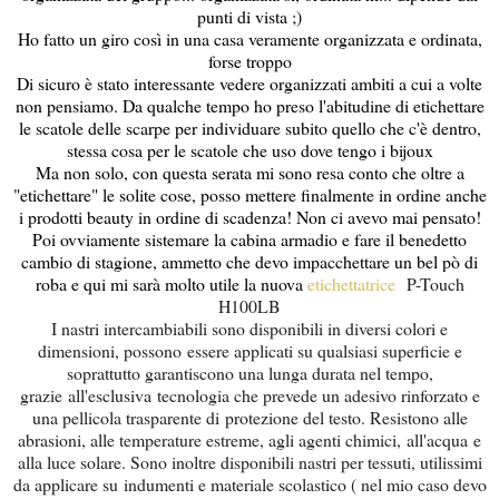
punti di vista ;)
Ho fatto un giro così in una casa veramente organizzata e ordinata,
forse troppo
Di sicuro è stato interessante vedere organizzati ambiti a cui a volte
non pensiamo. Da qualche tempo ho preso l'abitudine di etichettare
le scatole delle scarpe per individuare subito quello che c'è dentro,
stessa cosa per le scatole che uso dove tengo i bijoux
Ma non solo, con questa serata mi sono resa conto che oltre a
"etichettare" le solite cose, posso mettere finalmente in ordine anche
i prodotti beauty in ordine di scadenza! Non ci avevo mai pensato!
Poi ovviamente sistemare la cabina armadio e fare il benedetto
cambio di stagione, ammetto che devo impacchettare un bel pò di
roba e qui mi sarà molto utile la nuova
etichettatrice
P-Touch
H100LB
I nastri intercambiabili sono disponibili in diversi colori e
dimensioni, possono
essere applicati su qualsiasi superficie e
soprattutto garantiscono una lunga durata nel tempo,
grazie
all'esclusiva
tecnologia che prevede un adesivo rinforzato e
una pellicola trasparente di
protezione del testo. Resistono alle
abrasioni, alle temperature estreme, agli agenti chimici,
all'acqua
e
alla luce solare. Sono inoltre disponibili nastri per tessuti, utilissimi
da applicare su indumenti e materiale scolastico ( nel mio caso devo