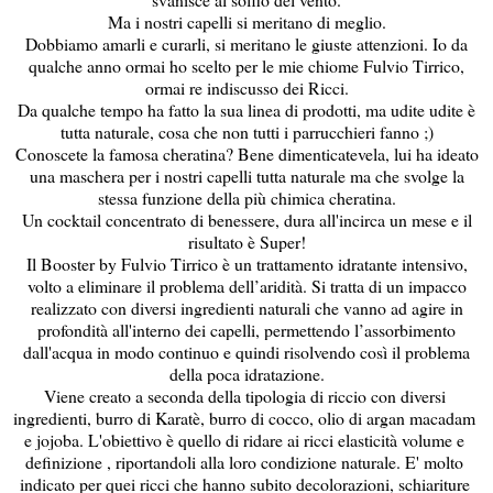
Ma i nostri capelli si meritano di meglio.
Dobbiamo amarli e curarli, si meritano le giuste attenzioni. Io da
qualche anno ormai ho scelto per le mie chiome Fulvio Tirrico,
ormai re indiscusso dei Ricci.
Da qualche tempo ha fatto la sua linea di prodotti, ma udite udite è
tutta naturale, cosa che non tutti i parrucchieri fanno ;)
Conoscete la famosa cheratina? Bene dimenticatevela, lui ha ideato
una maschera per i nostri capelli tutta naturale ma che svolge la
stessa funzione della più chimica cheratina.
Un cocktail concentrato di benessere, dura all'incirca un mese e il
risultato è Super!
Il Booster by Fulvio Tirrico è un trattamento idratante intensivo,
volto a eliminare il problema dell’aridità. Si tratta di un impacco
realizzato con diversi ingredienti naturali che vanno ad agire in
profondità all'interno dei capelli, permettendo l’assorbimento
dall'acqua in modo continuo e quindi risolvendo così il problema
della poca idratazione.
Viene creato a seconda della tipologia di riccio con diversi 
ingredienti, burro di Karatè, burro di cocco, olio di argan macadam 
e jojoba. L'obiettivo è quello di ridare ai ricci elasticità volume e 
definizione , riportandoli alla loro condizione naturale. E' molto 
indicato per quei ricci che hanno subito decolorazioni, schiariture 