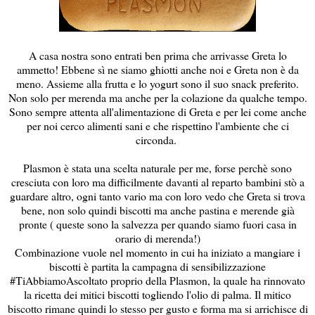
A casa nostra sono entrati ben prima che arrivasse Greta lo
ammetto! Ebbene sì ne siamo ghiotti anche noi e Greta non è da
meno. Assieme alla frutta e lo yogurt sono il suo snack preferito.
Non solo per merenda ma anche per la colazione da qualche tempo.
Sono sempre attenta all'alimentazione di Greta e per lei come anche
per noi cerco alimenti sani e che rispettino l'ambiente che ci
circonda.
Plasmon è stata una scelta naturale per me, forse perchè sono
cresciuta con loro ma difficilmente davanti al reparto bambini stò a
guardare altro, ogni tanto vario ma con loro vedo che Greta si trova
bene, non solo quindi biscotti ma anche pastina e merende già
pronte ( queste sono la salvezza per quando siamo fuori casa in
orario di merenda!)
Combinazione vuole nel momento in cui ha iniziato a mangiare i
biscotti è partita la campagna di sensibilizzazione
#TiAbbiamoAscoltato proprio della Plasmon, la quale ha rinnovato
la ricetta dei mitici biscotti togliendo l'olio di palma. Il mitico
biscotto rimane quindi lo stesso per gusto e forma ma si arrichisce di