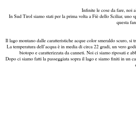
Infinite le cose da fare, noi
In Sud Tirol siamo stati per la prima volta a Fiè dello Sciliar, uno sp
questa fan
Il lago montano dalle caratteristiche acque color smeraldo scuro, si tr
La temperatura dell’acqua è in media di circa 22 gradi, un vero godi
biotopo e caratterizzata da canneti. Noi ci siamo riposati e
Dopo ci siamo fatti la passeggiata sopra il lago e siamo finiti in un ca