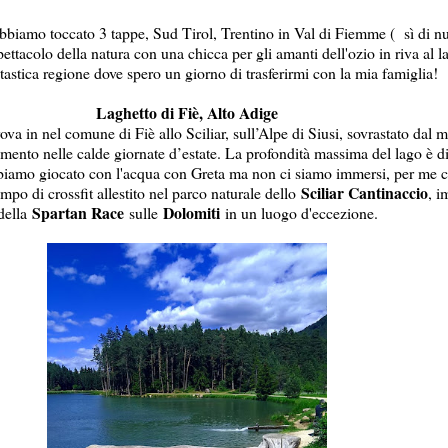
 abbiamo toccato 3 tappe, Sud Tirol, Trentino in Val di Fiemme ( sì di n
ettacolo della natura con una chicca per gli amanti dell'ozio in riva al lag
tastica regione dove spero un giorno di trasferirmi con la mia famiglia!
Laghetto di Fiè, Alto Adige
ova in nel comune di Fiè allo Sciliar, sull’Alpe di Siusi, sovrastato dal 
mento nelle calde giornate d’estate. La profondità massima del lago è di
 abbiamo giocato con l'acqua con Greta ma non ci siamo immersi, per me 
Sciliar Cantinaccio
mpo di crossfit allestito nel parco naturale dello
, i
Spartan Race
Dolomiti
della
sulle
in un luogo d'eccezione.