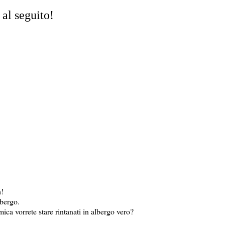
al seguito!
a!
lbergo.
ica vorrete stare rintanati in albergo vero?