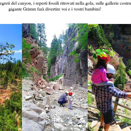
egreti del canyon, i reperti fossili ritrovati nella gola, sulle gallerie cost
gigante Grimm farà divertire voi e i vostri bambini!