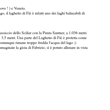
uovo ! ) e Veneto.
o, il laghetto di Fiè è infatti uno dei laghi balneabili di
massiccio dello Sciliar con la Punta Santner, a 1.036 metri.
 3,5 metri. Una parte del Laghetto di Fiè è protetta come
comunque rimane troppo fredda l'acqua del lago ;)
mmaginate la gioia di Fabrizio, sì è potuto allenare in vista