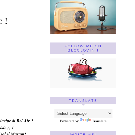
 !
FOLLOW ME ON
BLOGLOVIN !
TRANSLATE
rincipe di Bel Air ?
Powered by
Translate
iste ;) !
 Isabel Marant!
WRITE ME!