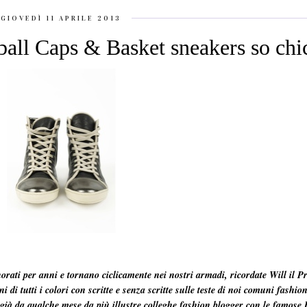
GIOVEDÌ 11 APRILE 2013
all Caps & Basket sneakers so chic
orati per anni e tornano ciclicamente nei nostri armadi, ricordate Will il P
di tutti i colori con scritte e senza scritte sulle teste di noi comuni fashion
 già da qualche mese da più illustre colleghe fashion blogger con le famose