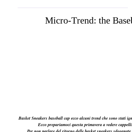
Micro-Trend: the Baseb
Basket Sneakers baseball cap ecco alcuni trend che sono stati ign
Ecco prepariamoci questa primavera a vedere cappellini 
Per non parlare del ritorno delle basket sneakers sdoganate