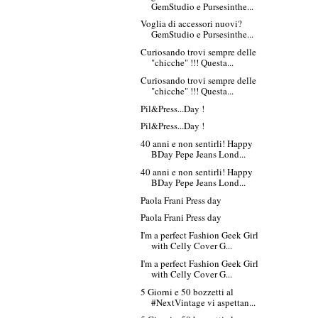
GemStudio e Pursesinthe...
Voglia di accessori nuovi?
GemStudio e Pursesinthe...
Curiosando trovi sempre delle
"chicche" !!! Questa...
Curiosando trovi sempre delle
"chicche" !!! Questa...
Pil&Press...Day !
Pil&Press...Day !
40 anni e non sentirli! Happy
BDay Pepe Jeans Lond...
40 anni e non sentirli! Happy
BDay Pepe Jeans Lond...
Paola Frani Press day
Paola Frani Press day
I'm a perfect Fashion Geek Girl
with Celly Cover G...
I'm a perfect Fashion Geek Girl
with Celly Cover G...
5 Giorni e 50 bozzetti al
#NextVintage vi aspettan...