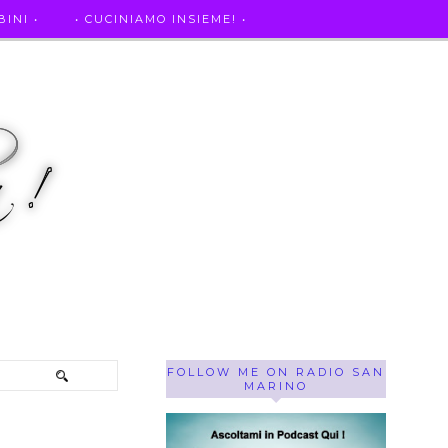
INI •
• CUCINIAMO INSIEME! •
SE OF THE WEEK ! •
IL MIO DIARIO DELLA GRAVIDANZA
FOLLOW ME ON RADIO SAN
MARINO