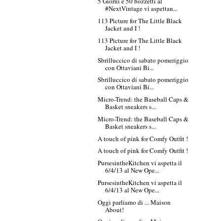
5 Giorni e 50 bozzetti al
#NextVintage vi aspettan...
113 Picture for The Little Black
Jacket and I !
113 Picture for The Little Black
Jacket and I !
Sbrilluccico di sabato pomeriggio
con Ottaviani Bi...
Sbrilluccico di sabato pomeriggio
con Ottaviani Bi...
Micro-Trend: the Baseball Caps &
Basket sneakers s...
Micro-Trend: the Baseball Caps &
Basket sneakers s...
A touch of pink for Comfy Outfit !
A touch of pink for Comfy Outfit !
PursesintheKitchen vi aspetta il
6/4/13 al New Ope...
PursesintheKitchen vi aspetta il
6/4/13 al New Ope...
Oggi parliamo di ... Maison
About!