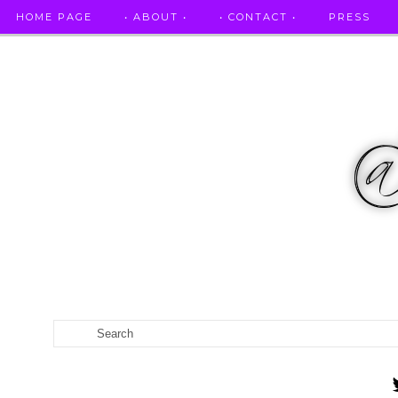
HOME PAGE
• ABOUT •
• CONTACT •
PRESS
RICETTE STELLATE / DAI GRANDI RISTORANTI A CASA VO...
CATEGORIES