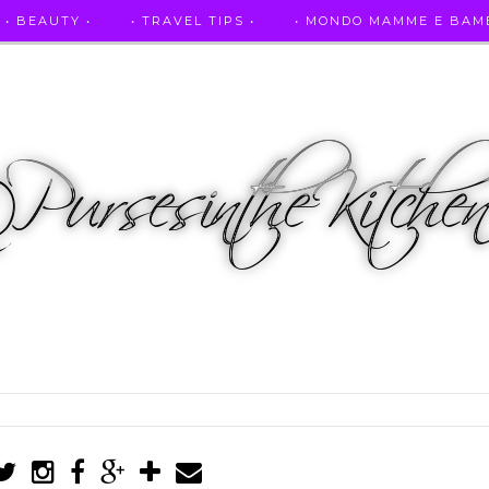
• BEAUTY •
• TRAVEL TIPS •
• MONDO MAMME E BAMB
• AUTO E SPORT •
• ASCOLTAMI IN RADIO •
• PUR