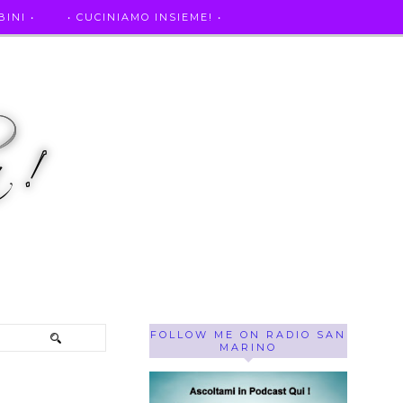
INI •
• CUCINIAMO INSIEME! •
SE OF THE WEEK ! •
IL MIO DIARIO DELLA GRAVIDANZA
FOLLOW ME ON RADIO SAN
MARINO