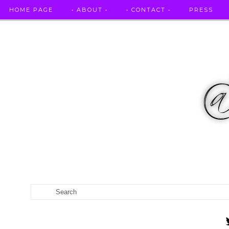
HOME PAGE
• ABOUT •
• CONTACT •
PRESS
RICETTE STELLATE / DAI GRANDI RISTORANTI A CASA VO...
CATEGORIES