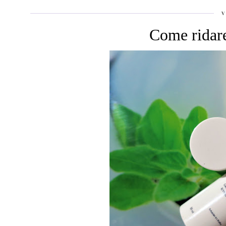
V
Come ridare