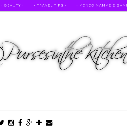
• BEAUTY •
• TRAVEL TIPS •
• MONDO MAMME E BAMB
• AUTO E SPORT •
• ASCOLTAMI IN RADIO •
• PUR