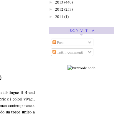
2013
(440)
►
2012
(253)
►
2011
(1)
►
ISCRIVITI A
Post
Tutti i commenti
9
raddistingue il Brand
ie e i colori vivaci,
tleman contemporaneo.
tocco unico a
endo un