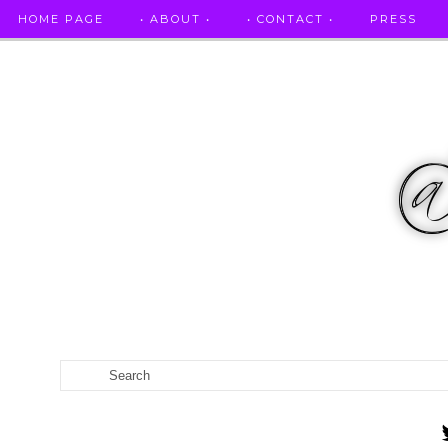
HOME PAGE
• ABOUT •
• CONTACT •
PRESS
RICETTE STELLATE / DAI GRANDI RISTORANTI A CASA VO...
CATEGORIES