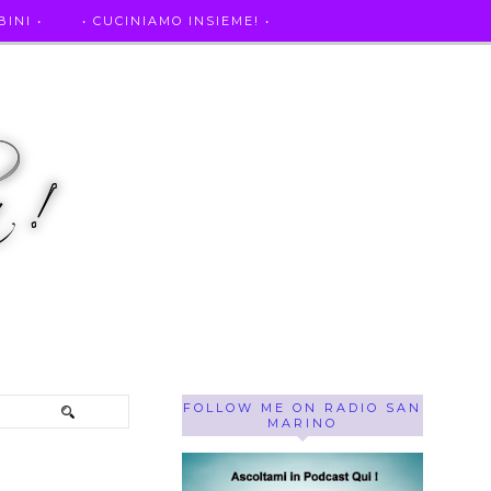
INI •
• CUCINIAMO INSIEME! •
SE OF THE WEEK ! •
IL MIO DIARIO DELLA GRAVIDANZA
FOLLOW ME ON RADIO SAN
MARINO