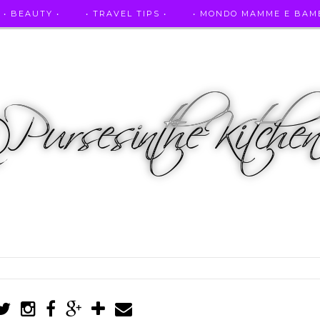
• BEAUTY •
• TRAVEL TIPS •
• MONDO MAMME E BAMB
• AUTO E SPORT •
• ASCOLTAMI IN RADIO •
• PUR