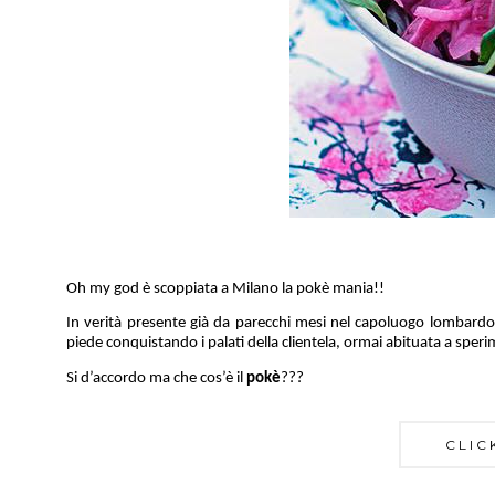
Oh
my
god
è scoppiata a Milano la
pokè
mania!!
In verità presente già da parecchi mesi nel capoluogo lombardo 
piede conquistando i palati della clientela, ormai abituat
a
a speri
m
Si d’accordo ma che cos’è il
p
okè
???
CLIC