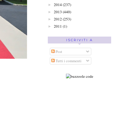
2014
(237)
►
2013
(440)
►
2012
(253)
►
2011
(1)
►
ISCRIVITI A
Post
Tutti i commenti