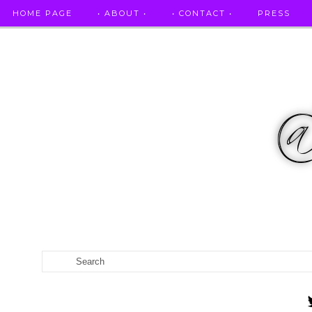
HOME PAGE
• ABOUT •
• CONTACT •
PRESS
RICETTE STELLATE / DAI GRANDI RISTORANTI A CASA VO...
CATEGORIES