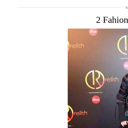
G
2 Fahion 