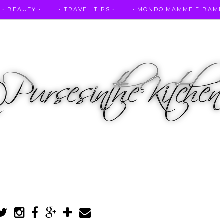
• BEAUTY •
• TRAVEL TIPS •
• MONDO MAMME E BAMB
• AUTO E SPORT •
• ASCOLTAMI IN RADIO •
• PUR