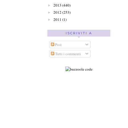
2013
(440)
►
2012
(253)
►
2011
(1)
►
ISCRIVITI A
Post
Tutti i commenti