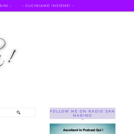
INI •
• CUCINIAMO INSIEME! •
SE OF THE WEEK ! •
IL MIO DIARIO DELLA GRAVIDANZA
FOLLOW ME ON RADIO SAN
MARINO