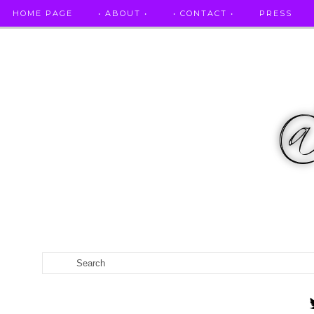
HOME PAGE
• ABOUT •
• CONTACT •
PRESS
RICETTE STELLATE / DAI GRANDI RISTORANTI A CASA VO...
CATEGORIES