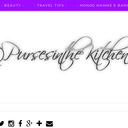
• BEAUTY •
• TRAVEL TIPS •
• MONDO MAMME E BAMB
• AUTO E SPORT •
• ASCOLTAMI IN RADIO •
• PUR