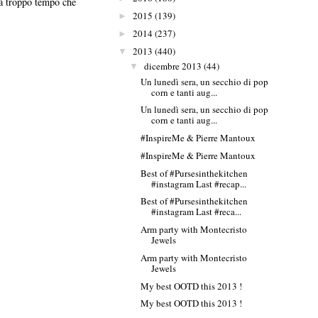
già troppo tempo che
2015
(139)
►
2014
(237)
►
2013
(440)
▼
dicembre 2013
(44)
▼
Un lunedì sera, un secchio di pop
corn e tanti aug...
Un lunedì sera, un secchio di pop
corn e tanti aug...
#InspireMe & Pierre Mantoux
#InspireMe & Pierre Mantoux
Best of #Pursesinthekitchen
#instagram Last #recap...
Best of #Pursesinthekitchen
#instagram Last #reca...
Arm party with Montecristo
Jewels
Arm party with Montecristo
Jewels
My best OOTD this 2013 !
My best OOTD this 2013 !