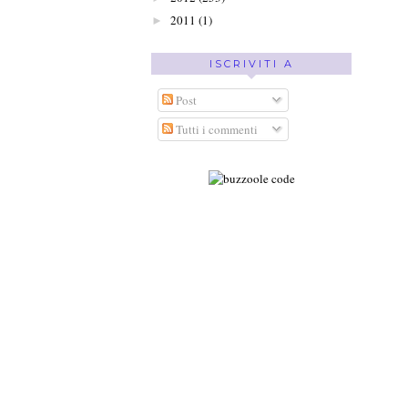
2011
(1)
►
ISCRIVITI A
Post
Tutti i commenti