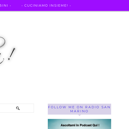
INI •
• CUCINIAMO INSIEME! •
SE OF THE WEEK ! •
IL MIO DIARIO DELLA GRAVIDANZA
FOLLOW ME ON RADIO SAN
MARINO