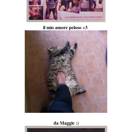
il mio amore peloso <3
da Maggie :)