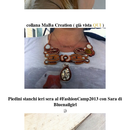
collana MaBa Creation ( già vista
QUI
)
Piedini stanchi ieri sera al #FashionCamp2013 con Sara di
Bluenailgirl
;)