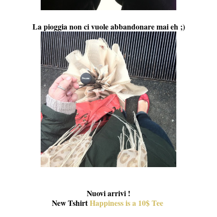
La pioggia non ci vuole abbandonare mai eh ;)
Nuovi arrivi !
New Tshirt
Happiness is a 10$ Tee