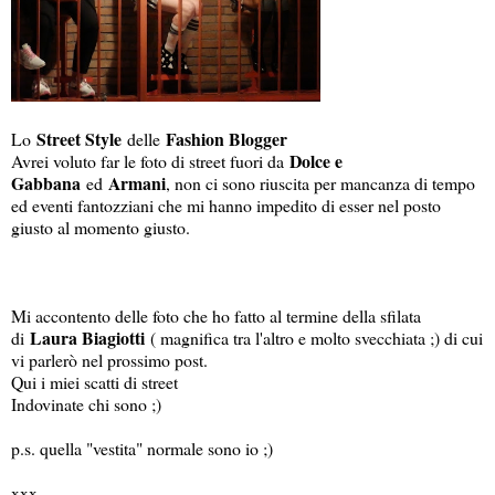
Street Style
Fashion Blogger
Lo
delle
Dolce e
Avrei voluto far le foto di street fuori da
Gabbana
Armani
ed
, non ci sono riuscita per mancanza di tempo
ed eventi fantozziani che mi hanno impedito di esser nel posto
giusto al momento giusto.
Mi accontento delle foto che ho fatto al termine della sfilata
Laura Biagiotti
di
( magnifica tra l'altro e molto svecchiata ;) di cui
vi parlerò nel prossimo post.
Qui i miei scatti di street
Indovinate chi sono ;)
p.s. quella "vestita" normale sono io ;)
xxx