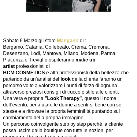
Sabato 8 Marzo gli store
Mangano
di :
Bergamo, Catania, Collebeato, Crema, Cremona,
Desenzano,
Lodi, Mantova, Milano, Modena, Parma,
Piacenza e Treviglio ospiteranno
make up
artist
professionisti di
BCM COSMETICS
e altri professionisti della bellezza che
partendo da
un’analisi del
look
della cliente faranno un
percorso volto a valorizzare i punti di forza di
ognuna
attraverso preziosi consigli di trucco e stile alle clienti.
Una vera e propria
"Look Therapy"
, questo il nome
dell’evento, per aiutare le donne a
sentirsi bene con se
stesse e a ritrovare la propria femminilità puntando sul
cambiamento
della propria immagine.
Un percorso coinvolgente step by step perché la cliente
possa uscire dalla boutique con tutte le nozioni
per
riprodurre il trucco da sola a casa!