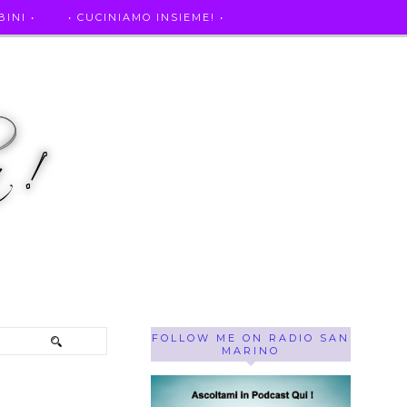
INI •
• CUCINIAMO INSIEME! •
SE OF THE WEEK ! •
IL MIO DIARIO DELLA GRAVIDANZA
FOLLOW ME ON RADIO SAN
MARINO