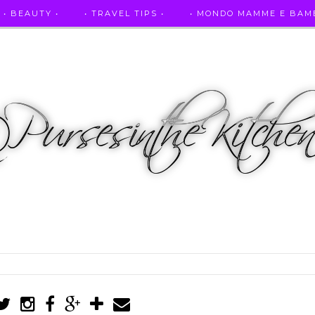
• BEAUTY •
• TRAVEL TIPS •
• MONDO MAMME E BAMB
• AUTO E SPORT •
• ASCOLTAMI IN RADIO •
• PUR