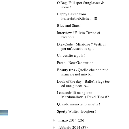
O Bag, Full spot Sunglasses &
more !
Happy Easter from
PursesintheKitchen !!!!
Blue and Stars !
Interview ! Fulvio Tirrico ci
racconta ....
DrexCode - Missione ? Vestirvi
per un'occasione sp...
Un vestito a pois !
Parah - New Generation !
Beauty tips - Quello che non può
mancare nel mio b...
Look of the day - Balle'nSiaga tee
ed una giacca A...
I coccodrilli mangiano
Marshmallow ;) Travel Tips #2
Quando meno te lo aspetti !
Sporty White... Bonjour !
marzo 2014
(26)
►
febbraio 2014
(37)
►