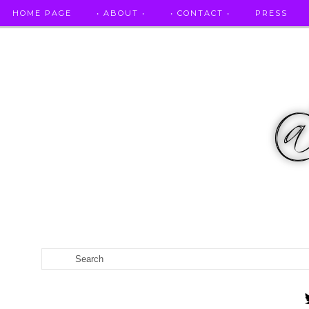
HOME PAGE
• ABOUT •
• CONTACT •
PRESS
RICETTE STELLATE / DAI GRANDI RISTORANTI A CASA VO...
CATEGORIES