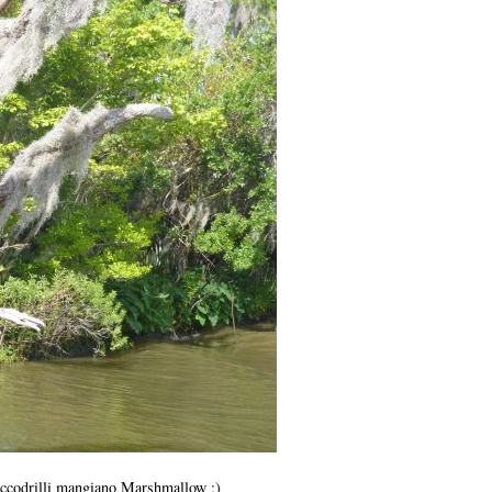
occodrilli mangiano Marshmallow ;)