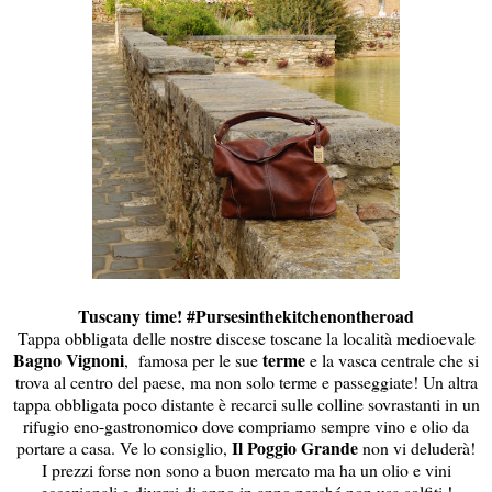
Tuscany time! #Pursesinthekitchenontheroad
Tappa obbligata delle nostre discese toscane la località medioevale
Bagno
Vignoni
terme
, famosa per le sue
e la vasca centrale che si
trova al centro del paese, ma non solo terme e passeggiate! Un altra
tappa obbligata poco distante è recarci sulle colline sovrastanti in un
rifugio eno-gastronomico dove compriamo sempre vino e olio da
Il Poggio Grande
portare a casa. Ve lo consiglio,
non vi deluderà!
I prezzi forse non sono a buon mercato ma ha un olio e vini
eccezionali e diversi di anno in anno perché non usa solfiti !