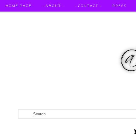
HOME PAGE
• ABOUT •
• CONTACT •
PRESS
RICETTE STELLATE / DAI GRANDI RISTORANTI A CASA VO...
CATEGORIES