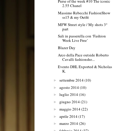
Purse of the week #10 The iconic
2.55 Chanel
Massimo Rebecchi FashionShow
ss15 & my Outfit
MFW Street style / My shots 3°
part
Sali in passerella con ‘Fashion
Week Live Free’
Blazer Day
Arco della Pace outside Roberto
Cavalli fashionsho...
Evento DHL Exported & Nicholas
K.
settembre 2014
(10)
►
agosto 2014
(10)
►
luglio 2014
(16)
►
giugno 2014
(21)
►
maggio 2014
(22)
►
aprile 2014
(17)
►
marzo 2014
(26)
►
febbraio 2014
(37)
►