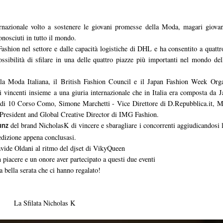
zionale volto a sostenere le giovani promesse della Moda, magari giovani
nosciuti in tutto il mondo.
shion nel settore e dalle capacità logistiche di DHL e ha consentito a quattro
a possibilità di sfilare in una delle quattro piazze più importanti nel mondo 
a Moda Italiana, il British Fashion Council e il Japan Fashion Week Orga
tti vincenti insieme a una giuria internazionale che in Italia era composta d
 di 10 Corso Como, Simone Marchetti - Vice Direttore di D.Repubblica.it, M
President and Global Creative Director di IMG Fashion.
del brand NicholasK di vincere e sbaragliare i concorrenti aggiudicandosi la
unz
dizione appena conclusasi.
avide Oldani al ritmo del djset di VikyQueen
un piacere e un onore aver partecipato a questi due eventi
bella serata che ci hanno regalato!
La Sfilata Nicholas K