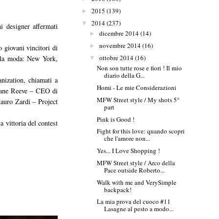
2015
(139)
►
2014
(237)
▼
 designer affermati
dicembre 2014
(14)
►
novembre 2014
(16)
►
 giovani vincitori di
ottobre 2014
(16)
della moda: New York,
▼
Non son tutte rose e fiori ! Il mio
diario della G...
nization, chiamati a
Homi - Le mie Considerazioni
a Jane Reeve – CEO di
MFW Street style / My shots 5°
auro Zardi – Project
part
Pink is Good !
 vittoria del contest
Fight for this love: quando scopri
che l'amore non...
Yes... I Love Shopping !
MFW Street style / Arco della
Pace outside Roberto...
Walk with me and VerySimple
backpack!
La mia prova del cuoco #11
Lasagne al pesto a modo...