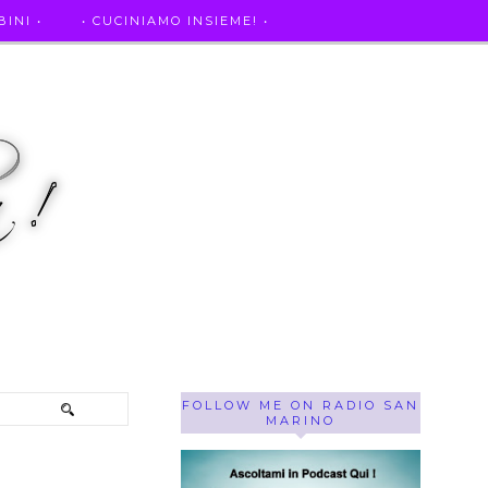
INI •
• CUCINIAMO INSIEME! •
SE OF THE WEEK ! •
IL MIO DIARIO DELLA GRAVIDANZA
FOLLOW ME ON RADIO SAN
MARINO