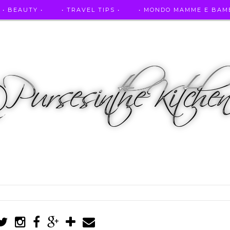
• BEAUTY •
• TRAVEL TIPS •
• MONDO MAMME E BAMB
• AUTO E SPORT •
• ASCOLTAMI IN RADIO •
• PUR