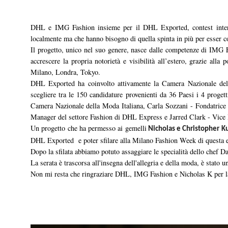
DHL e IMG Fashion insieme per il DHL Exported, contest interna
localmente ma che hanno bisogno di quella spinta in più per esser co
Il progetto, unico nel suo genere, nasce dalle competenze di IMG Fa
accrescere la propria notorietà e visibilità all’estero, grazie all
Milano, Londra, Tokyo.
DHL Exported ha coinvolto attivamente la Camera Nazionale dell
scegliere tra le 150 candidature provenienti da 36 Paesi i 4 proge
Camera Nazionale della Moda Italiana, Carla Sozzani - Fondatrice
Manager del settore Fashion di DHL Express e Jarred Clark - Vice 
Un progetto che ha permesso ai gemelli
Nicholas e Christopher K
DHL Exported e poter sfilare alla Milano Fashion Week di questa e
Dopo la sfilata abbiamo potuto assaggiare le specialità dello chef D
La serata è trascorsa all'insegna dell'allegria e della moda, è stato 
Non mi resta che ringraziare DHL, IMG Fashion e Nicholas K per la 