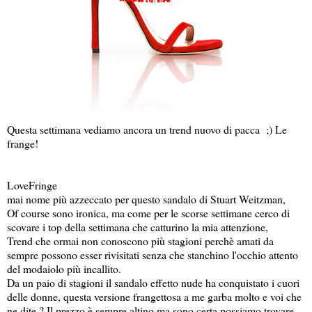
Questa settimana vediamo ancora un trend nuovo di pacca ;) Le
frange!
LoveFringe
mai nome più azzeccato per questo sandalo di Stuart Weitzman,
Of course sono ironica, ma come per le scorse settimane cerco di
scovare i top della settimana che catturino la mia attenzione,
Trend che ormai non conoscono più stagioni perchè amati da
sempre possono esser rivisitati senza che stanchino l'occhio attento
del modaiolo più incallito.
Da un paio di stagioni il sandalo effetto nude ha conquistato i cuori
delle donne, questa versione frangettosa a me garba molto e voi che
ne dite ? Il prezzo è sempre altino ma sono certa possiamo trovare