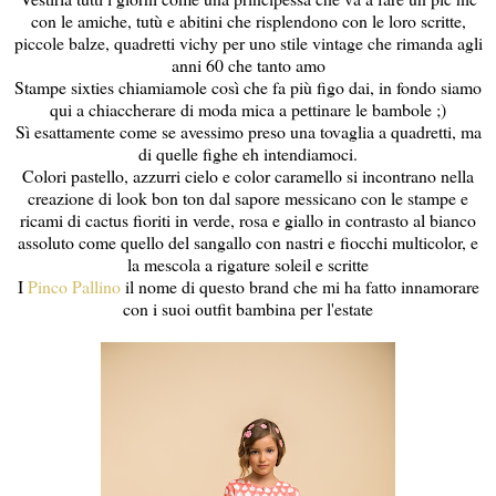
con le amiche, tutù e abitini che risplendono con le loro scritte,
piccole balze, quadretti vichy per uno stile vintage che rimanda agli
anni 60 che tanto amo
Stampe sixties chiamiamole così che fa più figo dai, in fondo siamo
qui a chiaccherare di moda mica a pettinare le bambole ;)
Sì esattamente come se avessimo preso una tovaglia a quadretti, ma
di quelle fighe eh intendiamoci.
Colori pastello, azzurri cielo e color caramello si incontrano nella
creazione di look bon ton dal sapore messicano con le stampe e
ricami di cactus fioriti in verde, rosa e giallo in contrasto al bianco
assoluto come quello del sangallo con nastri e fiocchi multicolor, e
la mescola a rigature soleil e scritte
I
Pinco Pallino
il nome di questo brand che mi ha fatto innamorare
con i suoi outfit bambina per l'estate