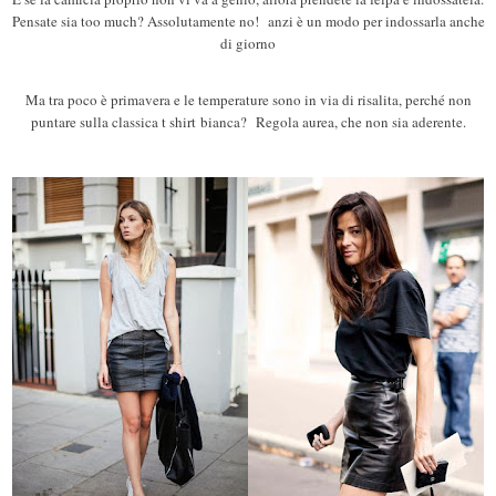
Pensate sia too much? Assolutamente no!
anzi è un modo per indossarla anche
di giorno
Ma tra poco è primavera e le temperature sono in via di risalita, perché non
puntare sulla classica
t shirt
bianca?
Regola aurea, che non sia aderente.