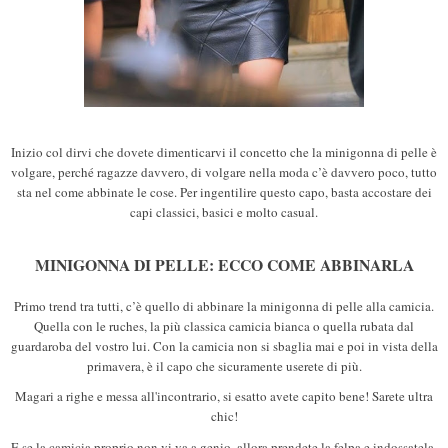
Inizio col dirvi che dovete dimenticarvi il concetto che la minigonna di pelle è
volgare, perché ragazze davvero, di volgare nella moda c’è davvero poco, tutto
sta nel come abbinate le cose. Per ingentilire questo capo, basta accostare dei
capi classici, basici e molto casual.
MINIGONNA DI PELLE: ECCO COME ABBINARLA
Primo trend tra tutti, c’è quello di abbinare la minigonna di pelle alla camicia.
Quella con le ruches, la più classica camicia bianca o quella rubata dal
guardaroba del vostro lui. Con la camicia non si sbaglia mai e poi in vista della
primavera, è il capo che sicuramente userete di più.
Magari a righe e messa all'incontrario, si esatto avete capito bene! Sarete ultra
chic!
E se la camicia proprio non vi va a genio, allora prendete la felpa e indossatela.