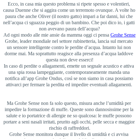
Ecco, in casa mia questo problema si ripete spesso e volentieri, 
causa Duenne che si aggira come un terremoto ovunque. A volte ho 
paura che anche Oliver (il nostro gatto) impari a far danni, lui che 
nell’acqua ci sguazza peggio di un bambino. Che poi dico io, i gatti 
non avevano paura dell’acqua?
Ad ogni modo alle mie ansie da mamma oggi ci pensa 
Grohe Sense
Grohe, leader mondiale nel settore rubinetteria, lancia sul mercato 
un sensore intelligente contro le perdite d’acqua. Intanto lui non 
dorme mai. Ma soprattutto reagisce alla presenza d’acqua laddove 
questa non deve esserci!
In caso di perdite o allagamenti, emette un segnale acustico e attiva 
una spia rossa lampeggiante, contemporaneamente manda una 
notifica all’app Grohe Ondus, così se non siamo in casa possiamo 
attivarci per fermare la perdita ed impedire eventuali allagamenti. 
Ma Grohe Sense non fa solo questo, misura anche l’umidità per 
impedire la formazione di muffe. Queste sono dannosissime per la 
salute e io portatrice di allergie ne so qualcosa: le muffe possono 
portare a seni nasali irritati, prurito agli occhi, pelle secca e maggior 
rischio di raffreddori.
Grohe Sense monitora dunque il livello di umidità e ci avvisa 