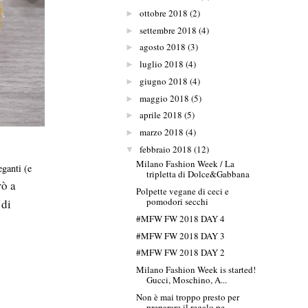
ottobre 2018
(2)
►
settembre 2018
(4)
►
agosto 2018
(3)
►
luglio 2018
(4)
►
giugno 2018
(4)
►
maggio 2018
(5)
►
aprile 2018
(5)
►
marzo 2018
(4)
►
febbraio 2018
(12)
▼
Milano Fashion Week / La
eganti (e
tripletta di Dolce&Gabbana
rò a
Polpette vegane di ceci e
pomodori secchi
 di
#MFW FW 2018 DAY 4
#MFW FW 2018 DAY 3
#MFW FW 2018 DAY 2
Milano Fashion Week is started!
Gucci, Moschino, A...
Non è mai troppo presto per
preparare il regalo pe...