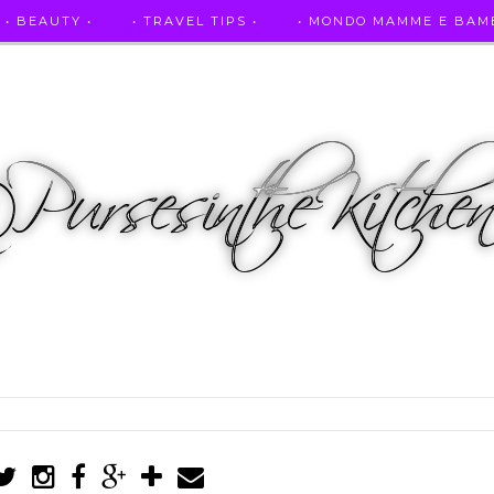
• BEAUTY •
• TRAVEL TIPS •
• MONDO MAMME E BAMB
• AUTO E SPORT •
• ASCOLTAMI IN RADIO •
• PUR