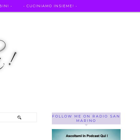
INI •
• CUCINIAMO INSIEME! •
SE OF THE WEEK ! •
IL MIO DIARIO DELLA GRAVIDANZA
FOLLOW ME ON RADIO SAN
MARINO