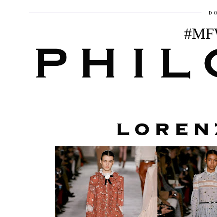
DO
#MF