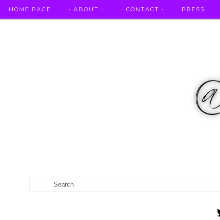
HOME PAGE
• ABOUT •
• CONTACT •
PRESS
RICETTE STELLATE / DAI GRANDI RISTORANTI A CASA VO...
CATEGORIES