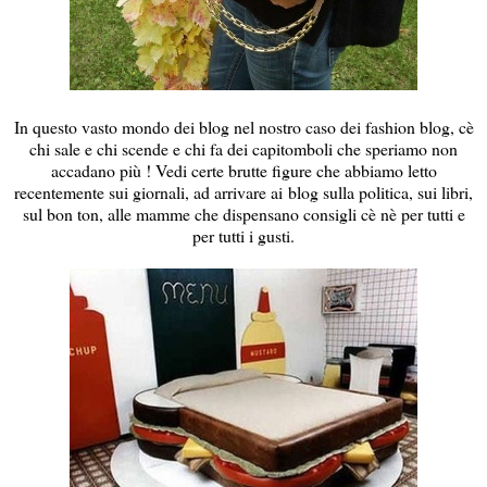
In questo vasto mondo dei blog nel nostro caso dei fashion blog, cè
chi sale e chi scende e chi fa dei capitomboli che speriamo non
accadano più ! Vedi certe brutte figure che abbiamo letto
recentemente sui giornali, ad arrivare ai blog sulla politica, sui libri,
sul bon ton, alle mamme che dispensano consigli cè nè per tutti e
per tutti i gusti.