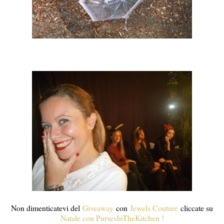
Non dimenticatevi del
Giveaway
con
Jewels Couture
cliccate su
Natale con PursesInTheKitchen !