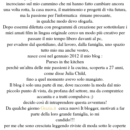
incrociano sul mio cammino che mi hanno fatto cambiare ancora
una volta rotta, la casa nuova, il matrimonio e progetti di vita futura,
ma la passione per l'informatica rimane pressante,
in qualche modo devo sfogarla.
Dopo essermi dilettata con programmi di creazione per sottotitolare i
miei amati film in lingua originale cerco un modo più creativo per
passare il mio tempo libero davanti al pc,
per evadere dal quotidiano, dal lavoro, dalla famiglia, uno spazio
tutto mio ma anche vostro,
nasce cosi nel gennaio 2012 il mio blog :
Purses in the kitchen
perchè un'altra delle mie passioni è la cucina, scoperta a 27 anni,
come disse Julia Child,
fino a quel momento avevo solo mangiato.
Il blog è solo una parte di me, dove racconto la moda dal mio
piccolo punto di vista, da profana del settore, ma da compratrice
accanita e a tratti compulsiva ;)
decido così di intraprendere questa avventura!
Da qualche giorno
Grazia.it
cerca nuovi It blogger, motivati a far
parte della loro grande famiglia, io mi
candido!!!
per me che sono cresciuta leggendo riviste di moda sotto le coperte