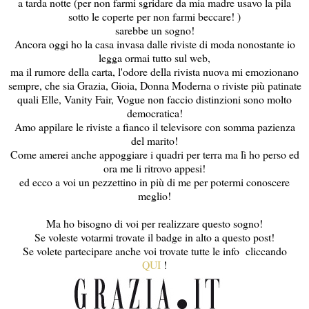
a tarda notte (per non farmi sgridare da mia madre usavo la pila
sotto le coperte per non farmi beccare! )
sarebbe un sogno!
Ancora oggi ho la casa invasa dalle riviste di moda nonostante io
legga ormai tutto sul web,
ma il rumore della carta, l'odore della rivista nuova mi emozionano
sempre, che sia Grazia, Gioia, Donna Moderna o riviste più patinate
quali Elle, Vanity Fair, Vogue non faccio distinzioni sono molto
democratica!
Amo appilare le riviste a fianco il televisore con somma pazienza
del marito!
Come amerei anche appoggiare i quadri per terra ma lì ho perso ed
ora me li ritrovo appesi!
ed ecco a voi un pezzettino in più di me per potermi conoscere
meglio!
Ma ho bisogno di voi per realizzare questo sogno!
Se voleste votarmi trovate il badge in alto a questo post!
Se volete partecipare anche voi trovate tutte le info cliccando
QUI
!