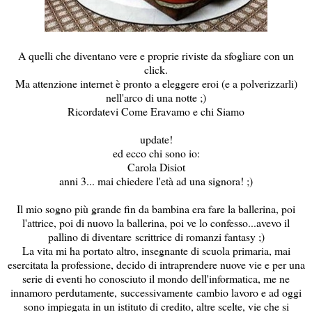
A quelli che diventano vere e proprie riviste da sfogliare con un
click.
Ma attenzione internet è pronto a eleggere eroi (e a polverizzarli)
nell'arco di una notte ;)
Ricordatevi Come Eravamo e chi Siamo
update!
ed ecco chi sono io:
Carola Disiot
anni 3... mai chiedere l'età ad una signora! ;)
Il mio sogno più grande fin da bambina era fare la ballerina, poi
l'attrice, poi di nuovo la ballerina, poi ve lo confesso...avevo il
pallino di diventare scrittrice di romanzi fantasy ;)
La vita mi ha portato altro, insegnante di scuola primaria, mai
esercitata la professione, decido di intraprendere nuove vie e per una
serie di eventi ho conosciuto il mondo dell'informatica, me ne
innamoro perdutamente, successivamente cambio lavoro e ad oggi
sono impiegata in un istituto di credito, altre scelte, vie che si