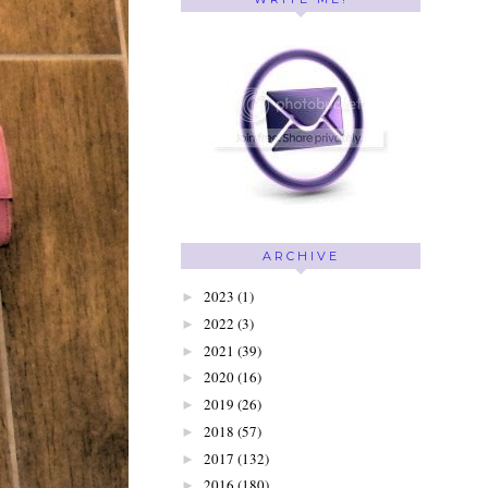
ARCHIVE
2023
(1)
►
2022
(3)
►
2021
(39)
►
2020
(16)
►
2019
(26)
►
2018
(57)
►
2017
(132)
►
2016
(180)
►