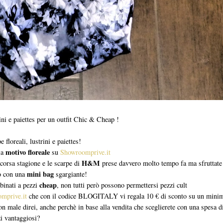
ini e paiettes per un outfit Chic & Cheap !
loreali, lustrini e paiettes!
motivo floreale
 a
su
Showroomprive.it
H&M
corsa stagione e le scarpe di
prese davvero molto tempo fa ma sfruttate
mini bag
no con una
sgargiante!
cheap
binati a pezzi
, non tutti però possono permettersi pezzi cult
mprive.it
che con il codice BLOGITALY vi regala 10 € di sconto su un minimo
n male direi, anche perchè in base alla vendita che sceglierete con una spesa di
zi vantaggiosi?