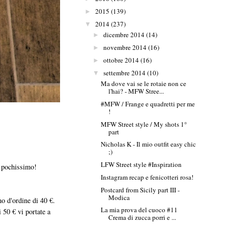
2015
(139)
►
2014
(237)
▼
dicembre 2014
(14)
►
novembre 2014
(16)
►
ottobre 2014
(16)
►
settembre 2014
(10)
▼
Ma dove vai se le rotaie non ce
l'hai? - MFW Stree...
#MFW / Frange e quadretti per me
!
MFW Street style / My shots 1°
part
Nicholas K - Il mio outfit easy chic
;)
LFW Street style #Inspiration
 pochissimo!
Instagram recap e fenicotteri rosa!
Postcard from Sicily part III -
Modica
 d'ordine di 40 €.
La mia prova del cuoco #11
 50 € vi portate a
Crema di zucca porri e ...