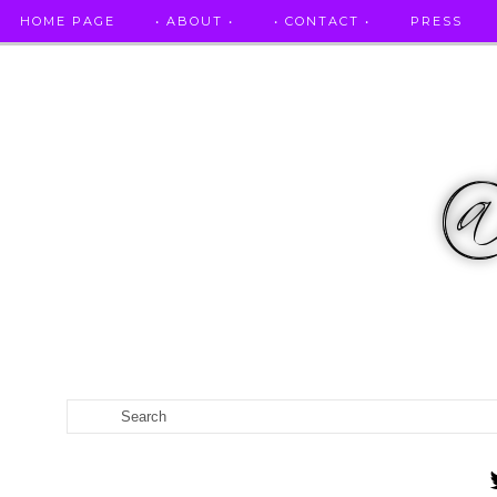
HOME PAGE
• ABOUT •
• CONTACT •
PRESS
RICETTE STELLATE / DAI GRANDI RISTORANTI A CASA VO...
CATEGORIES