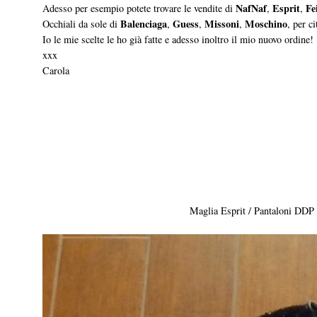
NafNaf
Esprit
Fe
Adesso per esempio potete trovare le vendite di
,
,
Balenciaga
Guess
Missoni
Moschino
Occhiali da sole di
,
,
,
, per c
Io le mie scelte le ho già fatte e adesso inoltro il mio nuovo ordine!
xxx
Carola
Maglia Esprit / Pantaloni DDP