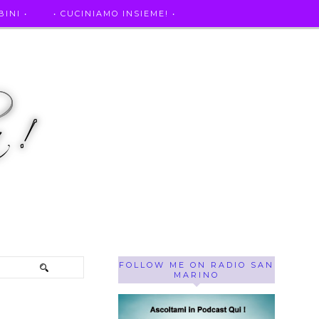
INI •
• CUCINIAMO INSIEME! •
SE OF THE WEEK ! •
IL MIO DIARIO DELLA GRAVIDANZA
FOLLOW ME ON RADIO SAN
MARINO