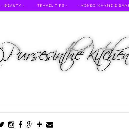
• BEAUTY •
• TRAVEL TIPS •
• MONDO MAMME E BAMB
• AUTO E SPORT •
• ASCOLTAMI IN RADIO •
• PUR