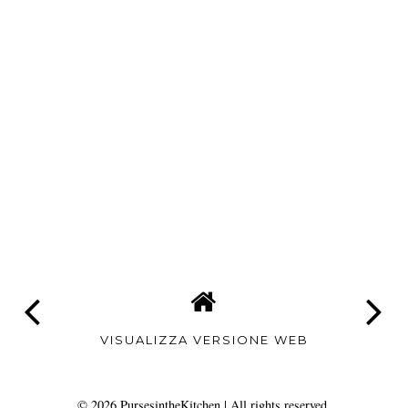
VISUALIZZA VERSIONE WEB
©
2026
PursesintheKitchen
| All rights reserved.