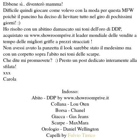
Ebbene sì.. diventerò mamma!
Difficile quindi giocare come volevo con la moda per questa MFW
poichè il pancino ha deciso di lievitare tutto nel giro di pochissimi
giorni! :)
Ho risolto con un abitino damascato sui toni dell'oro di DDP,
acquistato su www.showroomprive.it leader mondiale delle vendite a
tempo delle migliori griffe a prezzi stracciati !
Non avessi avuto la panzetta il look sarebbe stato il medesimo ma
con un corpetto sopra l'abito nei toni delle scarpe.
Che dite mi promuovete? :) Presto un post dedicato interamente alla
sfilata!
xxx
Carola
Indosso:
Abito - DDP by www.showroomprive.it
Collana - Lou Oten
Borsa - Chanel
Giacca - Gas Jeans
Scarpe - MaxMara
Orologio - Daniel Wellington
Capelli by
Fulvio Tirrico