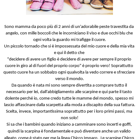
Sono mamma da poco più di 2 anni di un'adorabile peste travestita da 
angelo, con mille boccoli che le incorniciano il viso e due occhi blu che 
ogni volta la guardo mi trafigge il cuore.
Un piccolo tornado che si è impossessata del mio cuore e della mia vita 
e qui il detto che 
"decidere di avere un figlio è decidere di avere per sempre il proprio 
cuore in giro al di fuori del proprio corpo" è proprio vero! Soprattutto 
questo cuore ha un sobbalzo ogni qualvolta la vedo correre e sfrecciare 
verso il mondo.
Da quando è nata mi sono sempre divertita a comprare tutto il 
necessario per lei, dall'abbigliamento alle scarpine e qui parte il tasto 
dolente perché io, come credo tutte le mamme del mondo, spesso mi 
lascio affascinare dalla scarpetta alla moda a discapito della sua fattura.
Scelta, invece, importantissima soprattutto per i loro primi passi, ma 
non solo!
Si sa che i bambini quando iniziano a camminare sono incerti e goffi, 
quindi la scarpina è fondamentale e può diventare anche un valido 
alleato  come è stato per me la linea Chicco Imparo . Le scarpine Chicco 