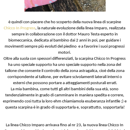
è quindi con piacere che ho scoperto della nuova linea di scarpine 
Chicco In Progress
, la naturale evoluzione della linea Imparo, realizzata 
sempre in collaborazione con il dottor Mauro Testa esperto in 
biomeccanica, dedicata al bambino dai 2 anni in poi, per guidare i 
movimenti sempre più evoluti del piedino  e a favorire i suoi progressi 
motori. 
Oltre alla suola con spessori differenziati, la scarpina Chicco In Progress 
ha uno speciale supporto ha uno speciale supporto nella zona del 
tallone che consente il controllo della zona astragalica, cioè della zona 
corrispondente al tallone, per evitare scivolamenti laterali interni o 
esterni che possono portare a atteggiamenti posturali errati.
La mia bambina, come tutti gli altri bambini della sua età, sono 
tendenzialmente in grado di camminare in maniera spedita e correre, 
esprimendo così tutta la loro ehm chiamiamola esuberanza infantile ;) e 
questa scarpina è in grado di supportarla e, soprattutto, sopportarla!
La linea Chicco Imparo arrivava fino al nr 23, la nuova linea Chicco In 