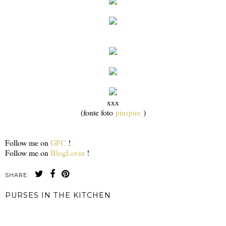
xxx
(fonte foto
pinspire
)
Follow me on
GFC
!
Follow me on
BlogLovin
!
SHARE:
PURSES IN THE KITCHEN
CONDIVIDI