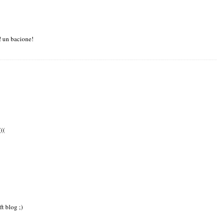
!! un bacione!
((
ft blog ;)