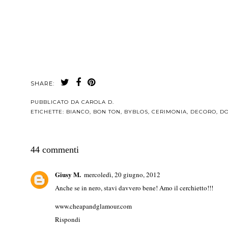
SHARE:
PUBBLICATO DA
CAROLA D.
ETICHETTE:
BIANCO
,
BON TON
,
BYBLOS
,
CERIMONIA
,
DECORO
,
D
44 commenti
Giusy M.
mercoledì, 20 giugno, 2012
Anche se in nero, stavi davvero bene! Amo il cerchietto!!!
www.cheapandglamour.com
Rispondi