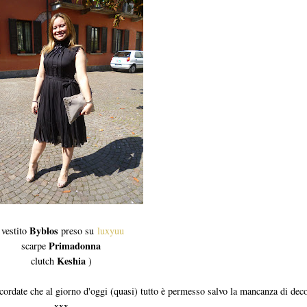
Byblos
 vestito
preso su
luxyuu
Primadonna
scarpe
Keshia
clutch
)
cordate che al giorno d'oggi (quasi) tutto è permesso salvo la mancanza di deco
xxx