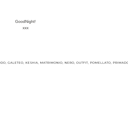
GoodNight!
xxx
ODO
,
GALETEO
,
KESHIA
,
MATRIMONIO
,
NERO
,
OUTFIT
,
POMELLATO
,
PRIMAD