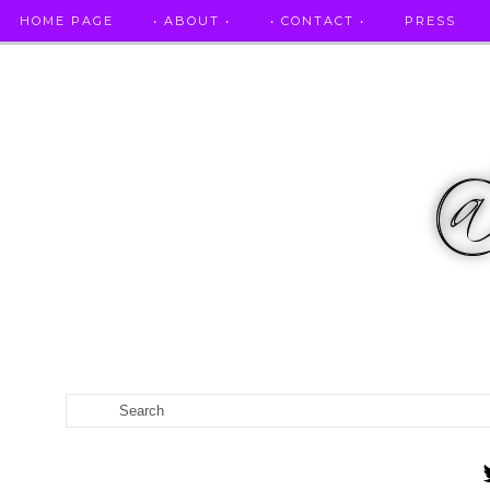
HOME PAGE
• ABOUT •
• CONTACT •
PRESS
RICETTE STELLATE / DAI GRANDI RISTORANTI A CASA VO...
CATEGORIES