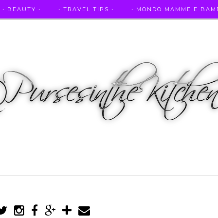
• BEAUTY •
• TRAVEL TIPS •
• MONDO MAMME E BAMB
• AUTO E SPORT •
• ASCOLTAMI IN RADIO •
• PUR