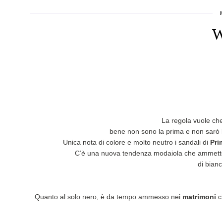
W
La regola vuole che
bene non sono la prima e non sarò 
Unica nota di colore e molto neutro i sandali di
Pr
C’è una nuova tendenza modaiola che ammette p
di bian
Quanto al solo nero, è da tempo ammesso nei
matrimoni
c