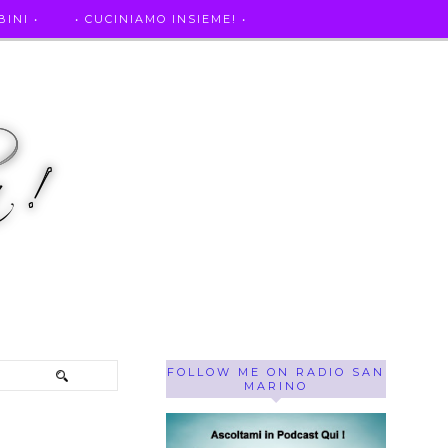
INI •
• CUCINIAMO INSIEME! •
SE OF THE WEEK ! •
IL MIO DIARIO DELLA GRAVIDANZA
FOLLOW ME ON RADIO SAN
MARINO