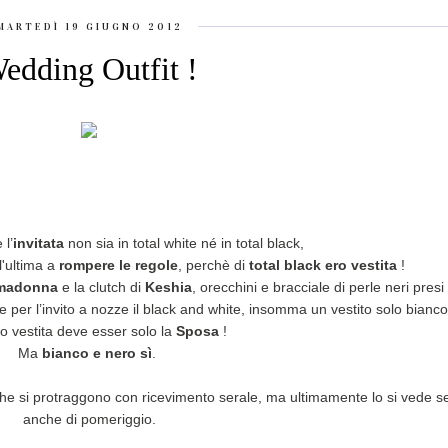
MARTEDÌ 19 GIUGNO 2012
edding Outfit !
 l’
invitata
non sia in total white né in total black,
l'ultima a
rompere le regole
, perchè di
total black ero vestita
!
imadonna
e la clutch di
Keshia
, orecchini e bracciale di perle neri presi
er l’invito a nozze il black and white, insomma un vestito solo bianc
co vestita deve esser solo la
Sposa
!
Ma
bianco e nero sì
.
he si protraggono con ricevimento serale, ma ultimamente lo si vede 
anche di pomeriggio.