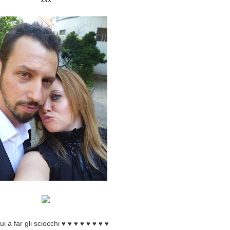
ui a far gli sciocchi
♥ ♥
♥ ♥
♥ ♥
♥ ♥