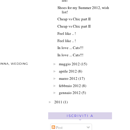
list!
Shoes for my Summer 2012, wish
list!
Cheap vs Chic part II
Cheap vs Chic part II
Feel like .. !
Feel like .. !
In love ... Cats!!!
In love ... Cats!!!
maggio 2012
(15)
ONNA
,
WEDDING
►
aprile 2012
(8)
►
marzo 2012
(17)
►
febbraio 2012
(8)
►
gennaio 2012
(5)
►
2011
(1)
►
ISCRIVITI A
Post