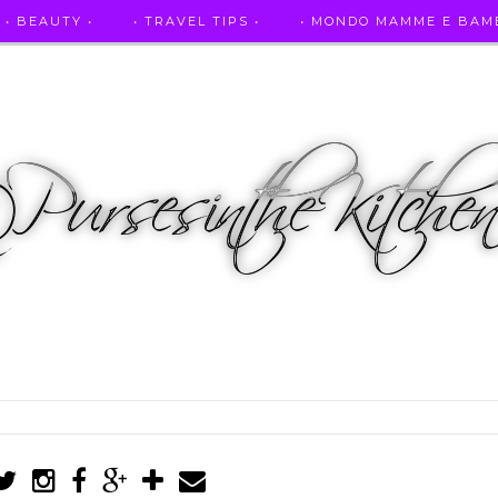
• BEAUTY •
• TRAVEL TIPS •
• MONDO MAMME E BAMB
• AUTO E SPORT •
• ASCOLTAMI IN RADIO •
• PUR