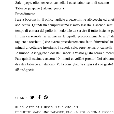
Sale , pepe, olio, zenzero, cannella 1 cucchiaino, semi di sesamo
Tabasco jalapeno ( alcune gocce )
Procedimento
Fate a bocconcini il pollo, tagliate a pezzettini le albicocche ed a f
abb acqua. Quindi un semplicissimo risotto lessato. Essendo semi 
tempo di cottura del pollo in modo tale da servire il tutto insieme pe
In una casseruola far appassire le cipolle precedentemente affettat
tagliate a tocchetti ( che avrete precedentemente fatto "rinvenire" i
minuti di cottura e inseriamo i sapori, sale, pepe, zenzero, cannella
e limone. Assaggiate e dosate i sapori a vostro gusto senza dimentic
Fate quindi cucinare ancora 10 minuti et voilà è pronto! Noi abbiam
di salsa tabasco al jalapeno. Ve la consiglio, vi stupirà il suo gust
#BonAppetit
SHARE:
PUBBLICATO DA
PURSES IN THE KITCHEN
ETICHETTE:
#AGGIUNGITABASCO
,
CUCINA
,
POLLO CON ALBICOC