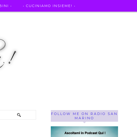
INI •
• CUCINIAMO INSIEME! •
SE OF THE WEEK ! •
IL MIO DIARIO DELLA GRAVIDANZA
FOLLOW ME ON RADIO SAN
MARINO