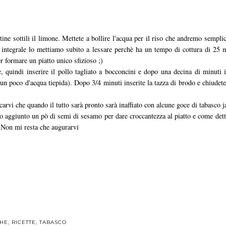
ettine sottili il limone. Mettete a bollire l'acqua per il riso che andremo sempl
integrale lo mettiamo subito a lessare perchè ha un tempo di cottura di 25 m
r formare un piatto unico sfizioso ;)
e, quindi inserire il pollo tagliato a bocconcini e dopo una decina di minuti i
n un poco d'acqua tiepida). Dopo 3/4 minuti inserite la tazza di brodo e chiudet
arvi che quando il tutto sarà pronto sarà inaffiato con alcune goce di tabasco j
o aggiunto un pò di semi di sesamo per dare croccantezza al piatto e come det
o! Non mi resta che augurarvi
CHE
,
RICETTE
,
TABASCO