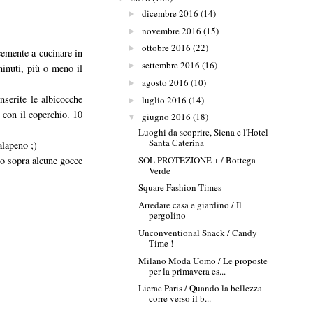
dicembre 2016
(14)
►
novembre 2016
(15)
►
ottobre 2016
(22)
►
icemente a cucinare in
settembre 2016
(16)
►
inuti, più o meno il
agosto 2016
(10)
►
nserite le albicocche
luglio 2016
(14)
►
e con il coperchio. 10
giugno 2016
(18)
▼
Luoghi da scoprire, Siena e l'Hotel
Santa Caterina
alapeno ;)
SOL PROTEZIONE + / Bottega
to sopra alcune gocce
Verde
Square Fashion Times
Arredare casa e giardino / Il
pergolino
Unconventional Snack / Candy
Time !
Milano Moda Uomo / Le proposte
per la primavera es...
Lierac Paris / Quando la bellezza
corre verso il b...