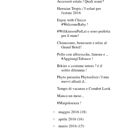
Accessori estate / Quali usare?
Hawaian Tropic / I solari per
l'estate 2016
Enjoy with Chicco
#WelcomeBaby !
#WilikinsonPerLei e sono perfetta
per il mare!
Chianciano, benessere e relax al
Grand Hotel!
Pollo con albicocche, limone e ...
#AggiungiTabasco !
Bikini o costume intero ? é il
solito dilemma !
Phyto presenta Phytoelixir / I mie
nuovi alleati d...
Tempo di vacanze e Comfort Look
Manca un mese...
#Maipiùsenza !
maggio 2016
(18)
►
aprile 2016
(16)
►
marzo 2016
(15)
►