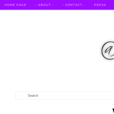
HOME PAGE
• ABOUT •
• CONTACT •
PRESS
RICETTE STELLATE / DAI GRANDI RISTORANTI A CASA VO...
CATEGORIES