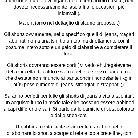
attenzione, non fatevi ingannare dal loro animo casual, non
dovete necessariamente lasciarli alle occasioni più
informali!).
Ma entriamo nel dettaglio di alcune proposte :)
Gli shorts ovviamente, nello specifico quelli di jeans, magari
abbinati non a una tshirt o un top ma direttamente con il
costume intero sotto e un paio di ciabattine a completare il
look.
Gli shorts dovranno essere corti ( vi vedo eh..fregatevene
della ciccetta, fa caldo e siamo belle lo stesso, parola mia
che d'estate non rinuncio ai pantaloncini nonostante i kg in
più!) possibilmente di jeans, sfrangiati e strappati ;)
Saranno perfetti per tutte gli shorts di jeans a vita alta chiari,
un acquisto furbo in modo tale che possano essere abbinati
a capi differenti e vari. Si parte dalle camicie di seta colorata
e dalle sneakers.
Un abbinamento facile e vincente è anche quello
di abbinare lo short a scarpe di tela e top a bretelline, con