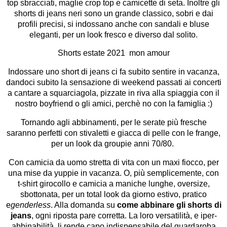
top sbracciati, maglie crop top e camicette di seta. Inoltre gli
shorts di jeans neri sono un grande classico, sobri e dai
profili precisi, si indossano anche con sandali e bluse
eleganti, per un look fresco e diverso dal solito.
Shorts estate 2021 mon amour
Indossare uno short di jeans ci fa subito sentire in vacanza,
dandoci subito la sensazione di weekend passati ai concerti
a cantare a squarciagola, pizzate in riva alla spiaggia con il
nostro boyfriend o gli amici, perchè no con la famiglia :)
Tornando agli abbinamenti, per le serate più fresche
saranno perfetti con stivaletti e giacca di pelle con le frange,
per un look da groupie anni 70/80.
Con camicia da uomo stretta di vita con un maxi fiocco, per
una mise da yuppie in vacanza. O, più semplicemente, con
t-shirt girocollo e camicia a maniche lunghe, oversize,
sbottonata, per un total look da giorno estivo, pratico
e
genderless
. Alla domanda su
c
ome abbinare gli shorts di
jeans
, ogni riposta pare corretta. La loro versatilità, e iper-
abbinabilità, li rende capo indispensabile del guardaroba