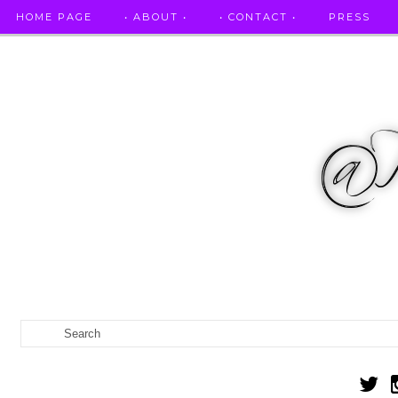
HOME PAGE
• ABOUT •
• CONTACT •
PRESS
RICETTE STELLATE / DAI GRANDI RISTORANTI A CASA VO...
IL MIO DIARIO DELLA GRAVIDANZA
CATEGORIES