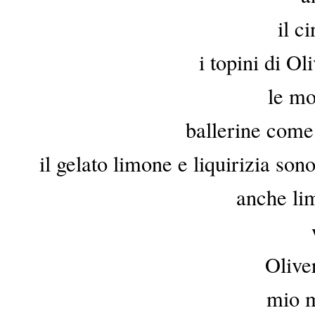
il c
i topini di Ol
le mo
ballerine come
il gelato limone e liquirizia so
anche li
Oliver
mio 