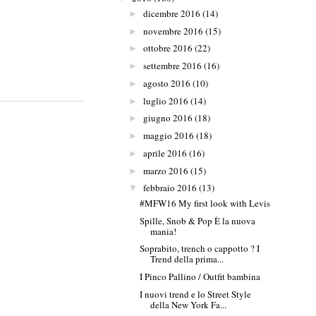
dicembre 2016
(14)
►
novembre 2016
(15)
►
ottobre 2016
(22)
►
settembre 2016
(16)
►
agosto 2016
(10)
►
luglio 2016
(14)
►
giugno 2016
(18)
►
maggio 2016
(18)
►
aprile 2016
(16)
►
marzo 2016
(15)
►
febbraio 2016
(13)
▼
#MFW16 My first look with Levis
Spille, Snob & Pop È la nuova
mania!
Soprabito, trench o cappotto ? I
Trend della prima...
I Pinco Pallino / Outfit bambina
I nuovi trend e lo Street Style
della New York Fa...