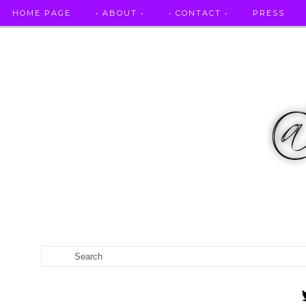
HOME PAGE
• ABOUT •
• CONTACT •
PRESS
RICETTE STELLATE / DAI GRANDI RISTORANTI A CASA VO...
CATEGORIES