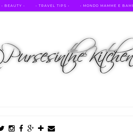
• BEAUTY •
• TRAVEL TIPS •
• MONDO MAMME E BAMB
• AUTO E SPORT •
• ASCOLTAMI IN RADIO •
• PUR