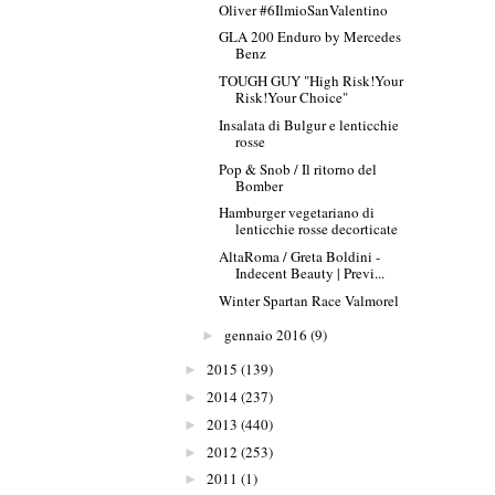
Oliver #6IlmioSanValentino
GLA 200 Enduro by Mercedes
Benz
TOUGH GUY "High Risk!Your
Risk!Your Choice"
Insalata di Bulgur e lenticchie
rosse
Pop & Snob / Il ritorno del
Bomber
Hamburger vegetariano di
lenticchie rosse decorticate
AltaRoma / Greta Boldini -
Indecent Beauty | Previ...
Winter Spartan Race Valmorel
gennaio 2016
(9)
►
2015
(139)
►
2014
(237)
►
2013
(440)
►
2012
(253)
►
2011
(1)
►