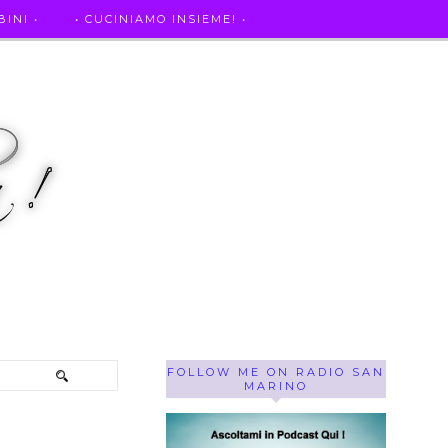
INI •
• CUCINIAMO INSIEME! •
SE OF THE WEEK ! •
IL MIO DIARIO DELLA GRAVIDANZA
FOLLOW ME ON RADIO SAN
MARINO