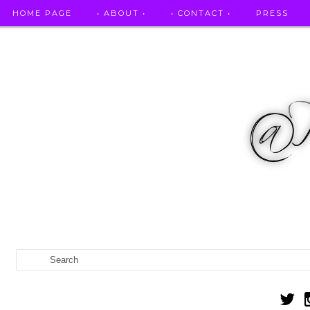
HOME PAGE
• ABOUT •
• CONTACT •
PRESS
RICETTE STELLATE / DAI GRANDI RISTORANTI A CASA VO...
IL MIO DIARIO DELLA GRAVIDANZA
CATEGORIES