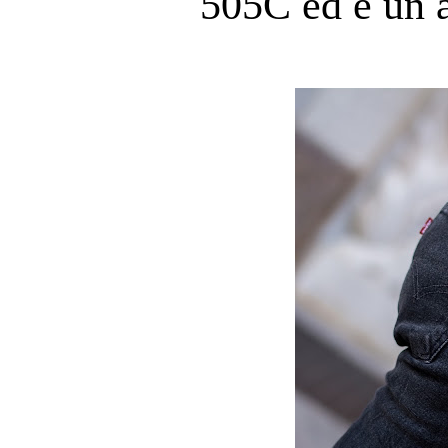
505C ed è un a