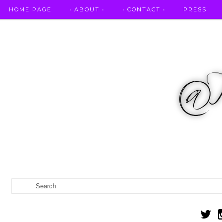
HOME PAGE
• ABOUT •
• CONTACT •
PRESS
RICETTE STELLATE / DAI GRANDI RISTORANTI A CASA VO...
IL MIO DIARIO DELLA GRAVIDANZA
CATEGORIES