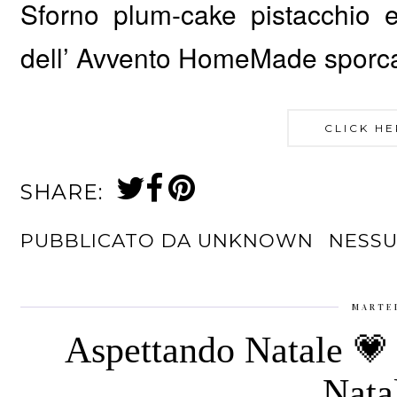
Sforno plum-cake pistacchio 
dell’ Avvento HomeMade sporcand
CLICK HE
SHARE:
PUBBLICATO DA
UNKNOWN
NESS
MARTE
Aspettando Natale 💗 
Nata