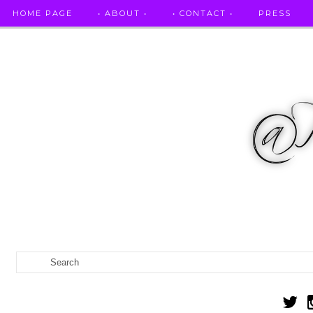
HOME PAGE
• ABOUT •
• CONTACT •
PRESS
RICETTE STELLATE / DAI GRANDI RISTORANTI A CASA VO...
IL MIO DIARIO DELLA GRAVIDANZA
CATEGORIES