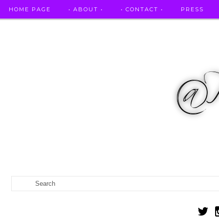
HOME PAGE
• ABOUT •
• CONTACT •
PRESS
RICETTE STELLATE / DAI GRANDI RISTORANTI A CASA VO...
IL MIO DIARIO DELLA GRAVIDANZA
CATEGORIES