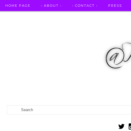
HOME PAGE
• ABOUT •
• CONTACT •
PRESS
RICETTE STELLATE / DAI GRANDI RISTORANTI A CASA VO...
IL MIO DIARIO DELLA GRAVIDANZA
CATEGORIES