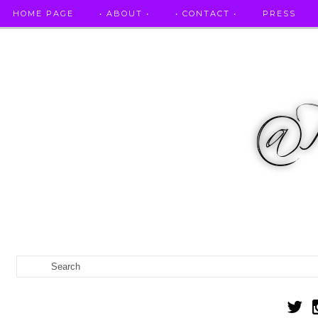
HOME PAGE
• ABOUT •
• CONTACT •
PRESS
RICETTE STELLATE / DAI GRANDI RISTORANTI A CASA VO...
IL MIO DIARIO DELLA GRAVIDANZA
CATEGORIES