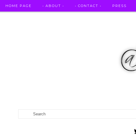
HOME PAGE
• ABOUT •
• CONTACT •
PRESS
RICETTE STELLATE / DAI GRANDI RISTORANTI A CASA VO...
CATEGORIES