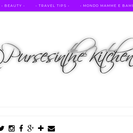
• BEAUTY •
• TRAVEL TIPS •
• MONDO MAMME E BAMB
• AUTO E SPORT •
• ASCOLTAMI IN RADIO •
• PUR