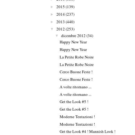
2015
(139)
►
2014
(237)
►
2013
(440)
►
2012
(253)
▼
dicembre 2012
(34)
▼
Happy New Year
Happy New Year
La Petite Robe Noire
La Petite Robe Noire
Cerco Buone Feste !
Cerco Buone Feste !
A volte ritornano ...
A volte ritornano ...
Get the Look #5 !
Get the Look #5 !
Moderne Tentazioni !
Moderne Tentazioni !
Get the Look #4 ! Mannish Look !