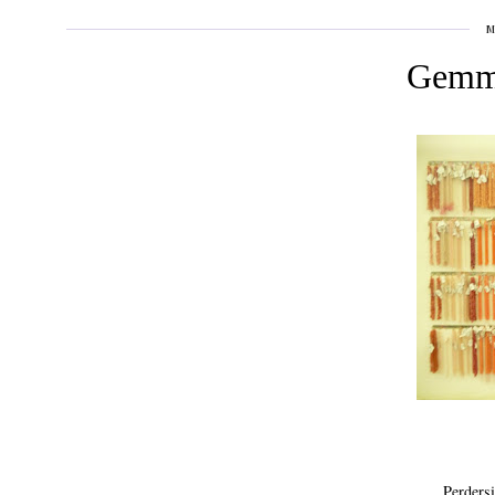
M
Gemm
Perdersi 