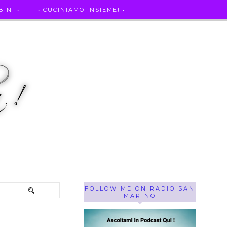
INI •
• CUCINIAMO INSIEME! •
SE OF THE WEEK ! •
IL MIO DIARIO DELLA GRAVIDANZA
FOLLOW ME ON RADIO SAN
MARINO