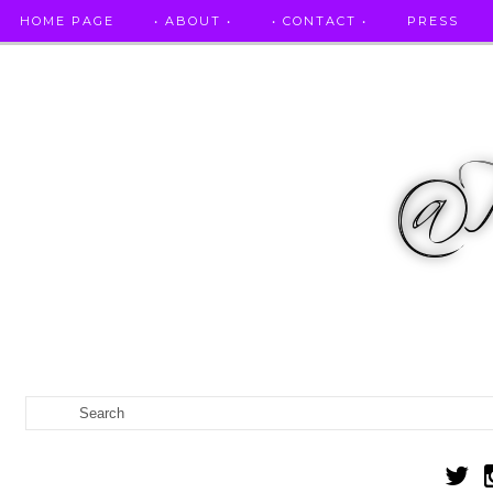
HOME PAGE
• ABOUT •
• CONTACT •
PRESS
RICETTE STELLATE / DAI GRANDI RISTORANTI A CASA VO...
IL MIO DIARIO DELLA GRAVIDANZA
CATEGORIES