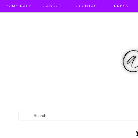
HOME PAGE
• ABOUT •
• CONTACT •
PRESS
RICETTE STELLATE / DAI GRANDI RISTORANTI A CASA VO...
CATEGORIES