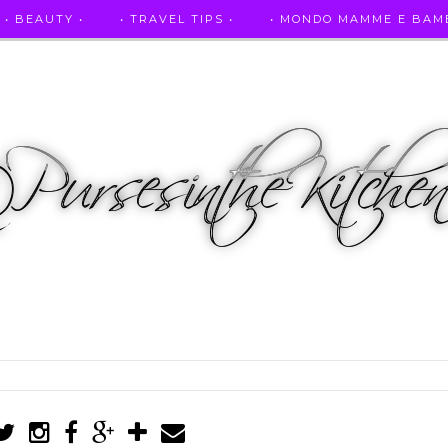
• BEAUTY •
• TRAVEL TIPS •
• MONDO MAMME E BAMB
• AUTO E SPORT •
• ASCOLTAMI IN RADIO •
• PUR