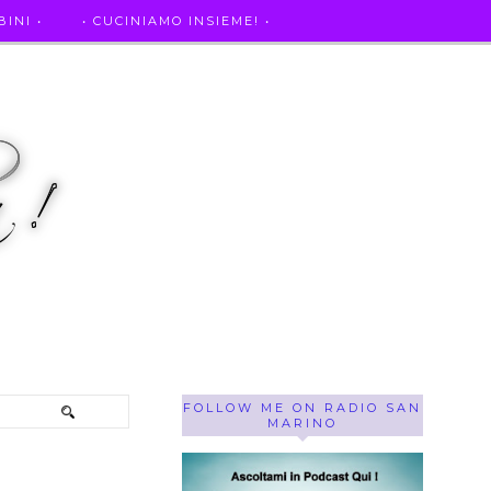
INI •
• CUCINIAMO INSIEME! •
SE OF THE WEEK ! •
IL MIO DIARIO DELLA GRAVIDANZA
FOLLOW ME ON RADIO SAN
MARINO