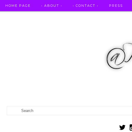
HOME PAGE
• ABOUT •
• CONTACT •
PRESS
RICETTE STELLATE / DAI GRANDI RISTORANTI A CASA VO...
IL MIO DIARIO DELLA GRAVIDANZA
CATEGORIES