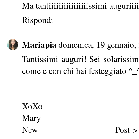
Ma tantiiiiiiiiiiiiiiiissimi auguriiii
Rispondi
Mariapia
domenica, 19 gennaio,
Tantissimi auguri! Sei solarissim
come e con chi hai festeggiato ^_
XoXo
Mary
New Post-> ht