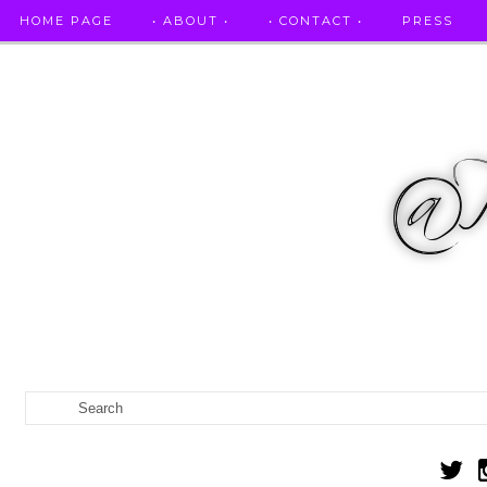
HOME PAGE
• ABOUT •
• CONTACT •
PRESS
RICETTE STELLATE / DAI GRANDI RISTORANTI A CASA VO...
IL MIO DIARIO DELLA GRAVIDANZA
CATEGORIES