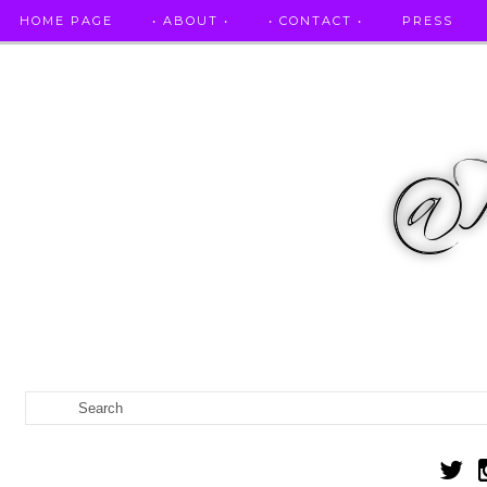
HOME PAGE
• ABOUT •
• CONTACT •
PRESS
RICETTE STELLATE / DAI GRANDI RISTORANTI A CASA VO...
IL MIO DIARIO DELLA GRAVIDANZA
CATEGORIES