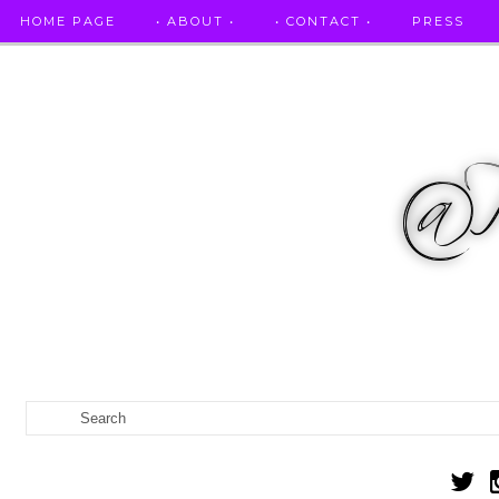
HOME PAGE
• ABOUT •
• CONTACT •
PRESS
RICETTE STELLATE / DAI GRANDI RISTORANTI A CASA VO...
IL MIO DIARIO DELLA GRAVIDANZA
CATEGORIES