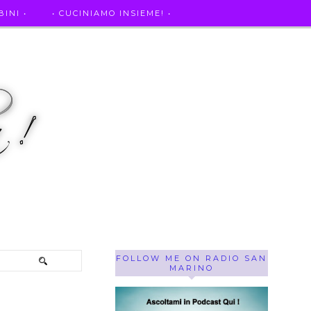
INI •
• CUCINIAMO INSIEME! •
SE OF THE WEEK ! •
IL MIO DIARIO DELLA GRAVIDANZA
FOLLOW ME ON RADIO SAN
MARINO