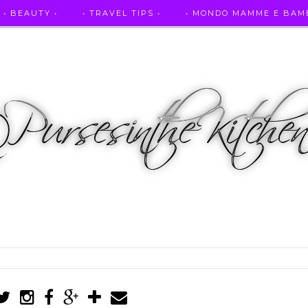
• BEAUTY •
• TRAVEL TIPS •
• MONDO MAMME E BAMB
• AUTO E SPORT •
• ASCOLTAMI IN RADIO •
• PUR