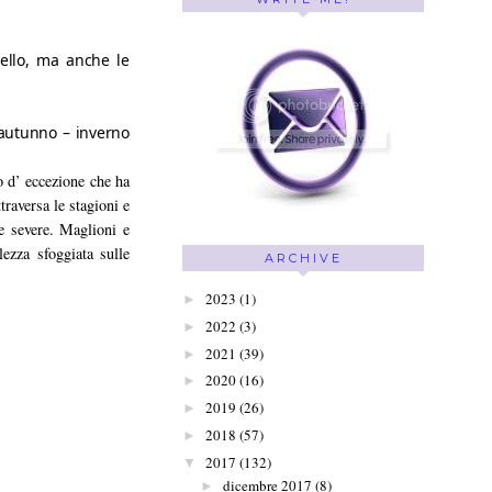
ello, ma anche le 
 autunno – inverno 
o d’ eccezione che ha
traversa le stagioni e
ee severe. Maglioni e
ezza sfoggiata sulle
ARCHIVE
2023
(1)
►
2022
(3)
►
2021
(39)
►
2020
(16)
►
2019
(26)
►
2018
(57)
►
2017
(132)
▼
dicembre 2017
(8)
►