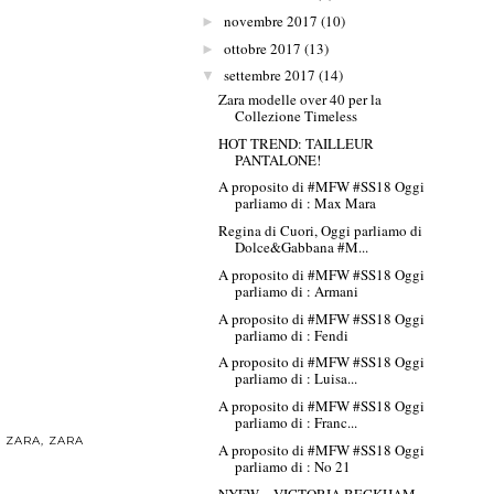
novembre 2017
(10)
►
ottobre 2017
(13)
►
settembre 2017
(14)
▼
Zara modelle over 40 per la
Collezione Timeless
HOT TREND: TAILLEUR
PANTALONE!
A proposito di #MFW #SS18 Oggi
parliamo di : Max Mara
Regina di Cuori, Oggi parliamo di
Dolce&Gabbana #M...
A proposito di #MFW #SS18 Oggi
parliamo di : Armani
A proposito di #MFW #SS18 Oggi
parliamo di : Fendi
A proposito di #MFW #SS18 Oggi
parliamo di : Luisa...
A proposito di #MFW #SS18 Oggi
parliamo di : Franc...
 ZARA
,
ZARA
A proposito di #MFW #SS18 Oggi
parliamo di : No 21
NYFW – VICTORIA BECKHAM