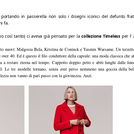
portando in passerella non solo i disegni iconici del defunto frat
 fa. 

 così tanto) ci aveva già pensato per la 
collezione Timeless 
per l’
ffatto nuovi: Malgosia Bela, Kristina de Coninck e Yasmin Warsame. Un terzett
e over 40. Ed è questo il filo conduttore della capsule: una moda classica che at
ta a restare eterna nel tempo. Cappotto doppio petto e abiti lunghi dalle lin
90. Le tre modelle tornano, senza aver perso nemmeno una goccia della bell
llezza non vanno di pari passo con la giovinezza. Anzi.