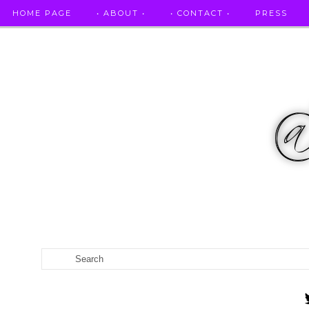
HOME PAGE
• ABOUT •
• CONTACT •
PRESS
RICETTE STELLATE / DAI GRANDI RISTORANTI A CASA VO...
CATEGORIES