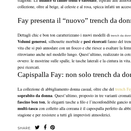
nuance si fanno tenui e sabbiate
stagione. Le
, ispirate alle atmos
collezione, oltre al beige, al celeste e al rosa, spicca infatti un acces
Fay presenta il “nuovo” trench da do
Dettagli chic e bon ton caratterizzano i nuovi modelli di
trench da don
Volumi generosi
pesi ricercati
, silhouette morbide e
fanno del tren
vita che si può annodare con un fiocco e che riesce a esaltare la fem
ritroviamo anche nel modello lungo. Quest’ultimo, realizzato in cotone
ovvero: le mostrine sulle spalle, le tasche laterali e la cintura in vit
pesi ricercati.
Capispalla Fay: non solo trench da d
La collezione di abbigliamento donna casual, oltre che del
trench Fa
soprabito da donna
. Quest’ultimo, proposto in tre varianti cromati
fascino bon ton
, le eleganti tasche a filo e l’inconfondibile ganci
multi-tasca
con colletto alla coreana è il capospalla perfetto da ab
stagione e per resistere a tutti gli imprevisti atmosferici.
SHARE: