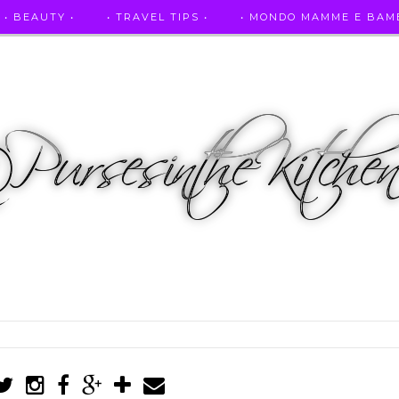
• BEAUTY •
• TRAVEL TIPS •
• MONDO MAMME E BAMB
• AUTO E SPORT •
• ASCOLTAMI IN RADIO •
• PUR