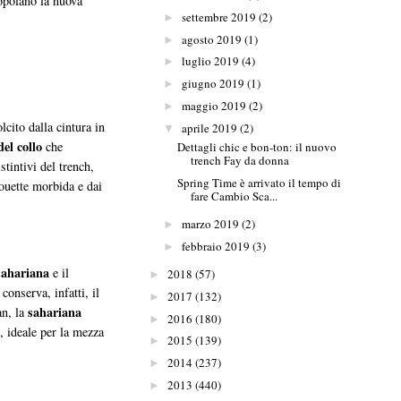
popolano la nuova
settembre 2019
(2)
►
agosto 2019
(1)
►
luglio 2019
(4)
►
giugno 2019
(1)
►
maggio 2019
(2)
►
cito dalla cintura in
aprile 2019
(2)
▼
del collo
che
Dettagli chic e bon-ton: il nuovo
trench Fay da donna
tintivi del trench,
Spring Time è arrivato il tempo di
houette morbida e dai
fare Cambio Sca...
marzo 2019
(2)
►
febbraio 2019
(3)
►
sahariana
e il
2018
(57)
►
onserva, infatti, il
2017
(132)
►
sahariana
an, la
2016
(180)
►
, ideale per la mezza
2015
(139)
►
2014
(237)
►
2013
(440)
►