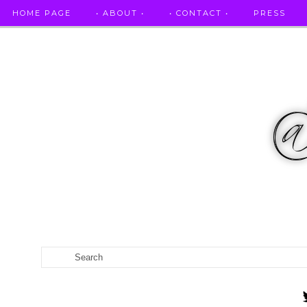
HOME PAGE
• ABOUT •
• CONTACT •
PRESS
RICETTE STELLATE / DAI GRANDI RISTORANTI A CASA VO...
CATEGORIES