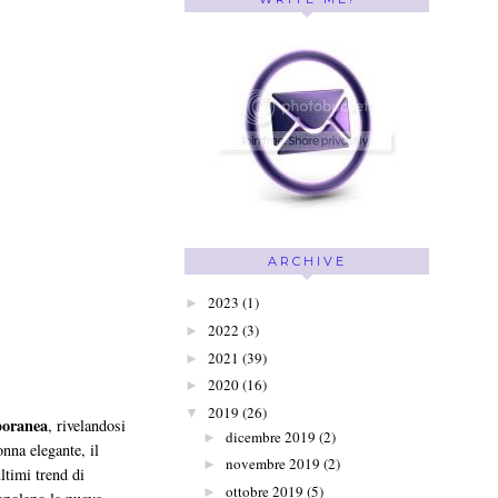
ARCHIVE
2023
(1)
►
2022
(3)
►
2021
(39)
►
2020
(16)
►
2019
(26)
▼
poranea
, rivelandosi
dicembre 2019
(2)
►
nna elegante, il
novembre 2019
(2)
►
ltimi trend di
ottobre 2019
(5)
►