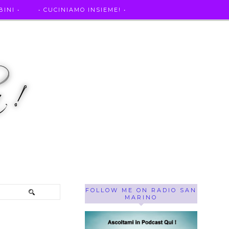
INI •
• CUCINIAMO INSIEME! •
SE OF THE WEEK ! •
IL MIO DIARIO DELLA GRAVIDANZA
FOLLOW ME ON RADIO SAN
MARINO