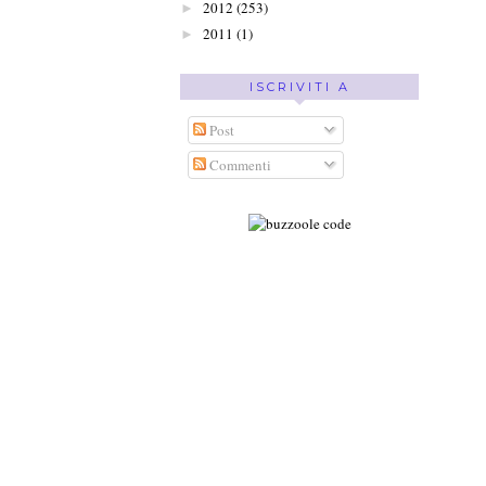
2012
(253)
►
2011
(1)
►
ISCRIVITI A
Post
Commenti