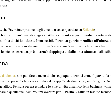
fere sognanti dell’isola di Sylt, seppure con alcune eccezioni. Tra i colori che 
o rosso.
nna
che Fay reinterpreta nei tagli e nelle nuance
guardate su
Stileo.it
na
(
)
Allure romantica per il modello corto
ch un vero must have di stagione.
addol
iconico gancio metallico all’altezza 
minilità di chi lo indossa. Immancabile l’
, si ispira alla moda anni ’70 mantenendo inalterati quelli che sono i tratti dis
trench doppiopetto dalle linee sinuose
a. Iconico e senza tempo è il
, dalla sil
onna
capispalla iconici
parka
y da donna
, non può fare a meno di altri
come il
, la
che, rappresenta la versione estiva del cappotto da donna elegante Virginia. Ne c
o metallico. Pensata per assecondare lo stile di vita dinamico della business wom
Parka 3 ganci
binare a qualunque look. Volumi oversize per il
in tessuto tecnico