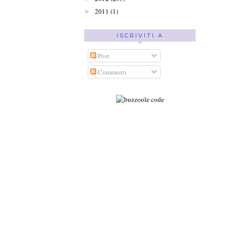
2011
(1)
►
ISCRIVITI A
Post
Commenti