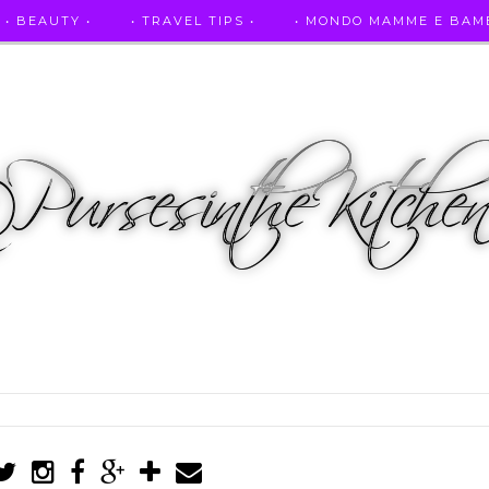
• BEAUTY •
• TRAVEL TIPS •
• MONDO MAMME E BAMB
• AUTO E SPORT •
• ASCOLTAMI IN RADIO •
• PUR