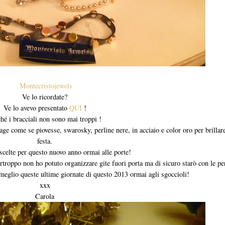
Montecristojewels
Ve lo ricordate?
Ve lo avevo presentato
QUI
!
hé i bracciali non sono mai troppi !
ge come se piovesse, swarosky, perline nere, in acciaio e color oro per brillare
festa.
scelte per questo nuovo anno ormai alle porte!
urtroppo non ho potuto organizzare gite fuori porta ma di sicuro starò con le p
 meglio queste ultime giornate di questo 2013 ormai agli sgoccioli!
xxx
Carola