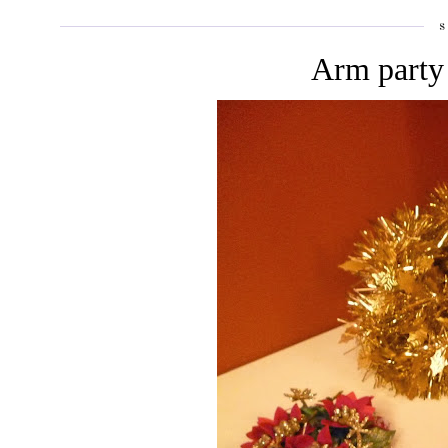
S
Arm party 