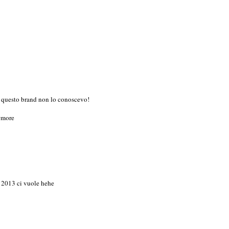
 e questo brand non lo conoscevo!
#more
l 2013 ci vuole hehe