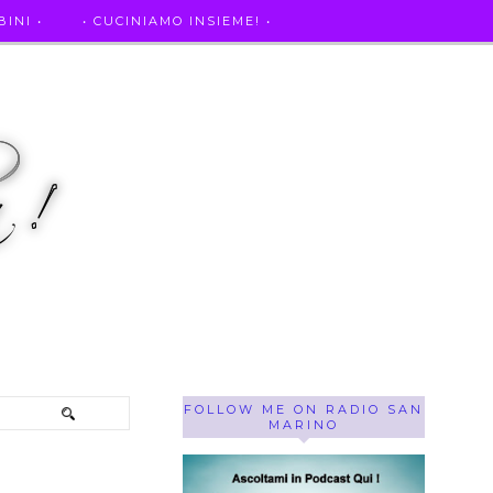
INI •
• CUCINIAMO INSIEME! •
SE OF THE WEEK ! •
IL MIO DIARIO DELLA GRAVIDANZA
FOLLOW ME ON RADIO SAN
MARINO