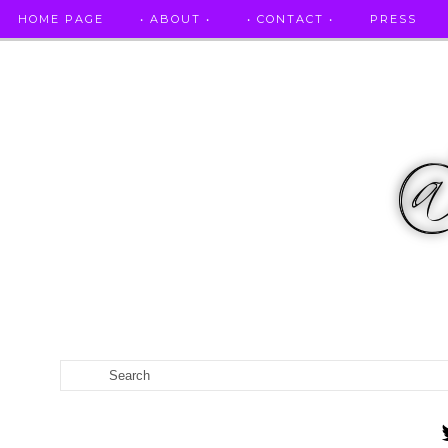
HOME PAGE
• ABOUT •
• CONTACT •
PRESS
RICETTE STELLATE / DAI GRANDI RISTORANTI A CASA VO...
CATEGORIES