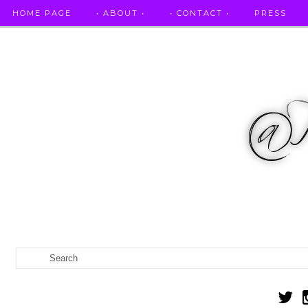
HOME PAGE
• ABOUT •
• CONTACT •
PRESS
RICETTE STELLATE / DAI GRANDI RISTORANTI A CASA VO...
IL MIO DIARIO DELLA GRAVIDANZA
CATEGORIES