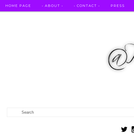
HOME PAGE
• ABOUT •
• CONTACT •
PRESS
RICETTE STELLATE / DAI GRANDI RISTORANTI A CASA VO...
IL MIO DIARIO DELLA GRAVIDANZA
CATEGORIES